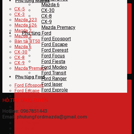
Phụ tùng Mazda
Mazda 6
CX-5
CX-30
CX-3
CX-8
Mazda 323
CX-9
Mazda 626
Mazda Premacy
Mazda 2
Phụ tùng Ford
Mazda 3
Ford Ecosport
Bán tải BT50
Ford Escape
Mazda 6
Ford Everest
CX-30
Ford Focus
CX-8
Ford Fiesta
CX-9
Ford Modeo
Mazda Premacy
Ford Transit
Phụ tùng Ford
Ford Ranger
Ford laser
Ford Ecosport
Ford Exprole
Ford Escape
Ford Everest
HỖ TRỢ TRỰC TUYẾN
Ford Focus
Ford Fiesta
Hotline: 0967851443
Ford Modeo
Email: phutungfordmazda@gmail.com
Ford Transit
Ford Ranger
Ford laser
Ford Exprole