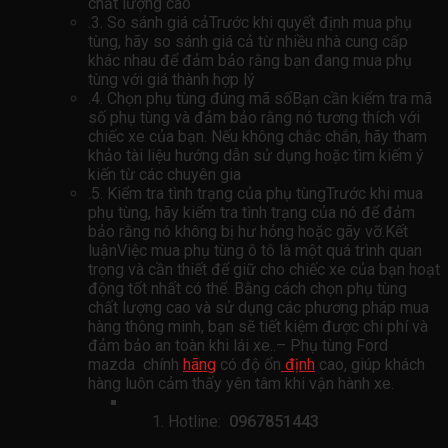
chất lượng cao
.3. So sánh giá cảTrước khi quyết định mua phụ
tùng, hãy so sánh giá cả từ nhiều nhà cung cấp
khác nhau để đảm bảo rằng bạn đang mua phụ
tùng với giá thành hợp lý
.4. Chọn phụ tùng đúng mã sốBạn cần kiểm tra mã
số phụ tùng và đảm bảo rằng nó tương thích với
chiếc xe của bạn. Nếu không chắc chắn, hãy tham
khảo tài liệu hướng dẫn sử dụng hoặc tìm kiếm ý
kiến ​​từ các chuyên gia
.5. Kiểm tra tình trạng của phụ tùngTrước khi mua
phụ tùng, hãy kiểm tra tình trạng của nó để đảm
bảo rằng nó không bị hư hỏng hoặc gãy vỡ.Kết
luậnViệc mua phụ tùng ô tô là một quá trình quan
trọng và cần thiết để giữ cho chiếc xe của bạn hoạt
động tốt nhất có thể. Bằng cách chọn phụ tùng
chất lượng cao và sử dụng các phương pháp mua
hàng thông minh, bạn sẽ tiết kiệm được chi phí và
đảm bảo an toàn khi lái xe..– Phụ tùng Ford
mazda chính
hãng
có độ ổn
định
cao, giúp khách
hàng luôn cảm thấy yên tâm khi vận hành xe.
Hotline:
0967851443