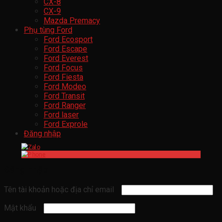
CX-8
CX-9
Mazda Premacy
Phụ tùng Ford
Ford Ecosport
Ford Escape
Ford Everest
Ford Focus
Ford Fiesta
Ford Modeo
Ford Transit
Ford Ranger
Ford laser
Ford Exprole
Đăng nhập
Đăng nhập
Tên tài khoản hoặc địa chỉ email
Mật khẩu