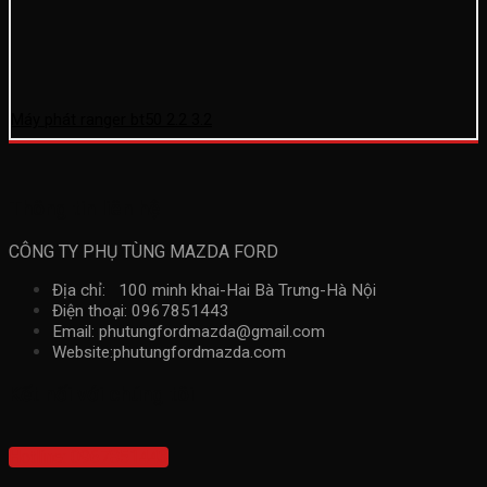
Máy phát ranger bt50 2.2 3.2
Thông tin liên hệ
CÔNG TY PHỤ TÙNG MAZDA FORD
Địa chỉ: 100 minh khai-Hai Bà Trưng-Hà Nội
Điện thoại: 0967851443
Email: phutungfordmazda@gmail.com
Website:phutungfordmazda.com
Kết nối với chúng tôi
Hotline: 0967851443