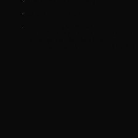
Xuất xứ mazda chính hãng
xe ford mazda BT50
hình ảnh
Lọc gió điều hòa mada bt50
2013-2019(lọc gió dàn lạnh mazda bt50
ranger lọc gió điều hòa dàn lạnh mazda
bt50 ranger UCY061P11-HB3Z19N619B)