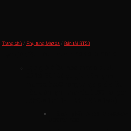
Trang chủ
/
Phụ tùng Mazda
/
Bán tải BT50
Lọc gió điều hòa mada bt50 2013-2019
Lọc gió điều hòa mada bt50
2013-2019(lọc gió dàn lạnh
mazda bt50 ranger lọc gió điều
hòa dàn lạnh mazda bt50 ranger
UCY061P11-HB3Z19N619B)
mã sản phẩm
AB3918B539AA-
UC9P61A08