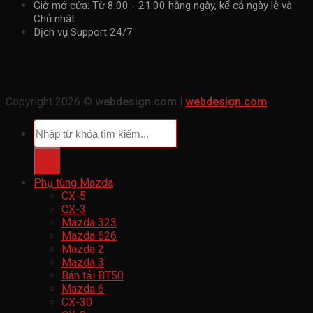
Giờ mở cửa: Từ 8:00 - 21:00 hằng ngày, kể cả ngày lễ và
Chủ nhật.
Dịch vụ Support 24/7
Copyright 2026 ©
webdesign.com |
webdesign.com
Tìm
kiếm:
Phụ tùng Mazda
CX-5
CX-3
Mazda 323
Mazda 626
Mazda 2
Mazda 3
Bán tải BT50
Mazda 6
CX-30