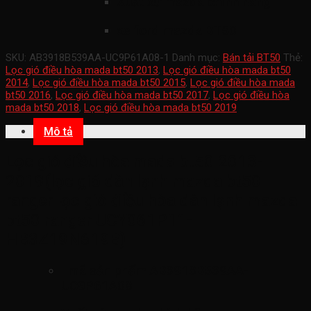
Xuất xứ mazda chính hãng
xe ford mazda BT50
SKU:
AB3918B539AA-UC9P61A08-1
Danh mục:
Bán tải BT50
Thẻ:
Lọc gió điều hòa mada bt50 2013
,
Lọc gió điều hòa mada bt50
2014
,
Lọc gió điều hòa mada bt50 2015
,
Lọc gió điều hòa mada
bt50 2016
,
Lọc gió điều hòa mada bt50 2017
,
Lọc gió điều hòa
mada bt50 2018
,
Lọc gió điều hòa mada bt50 2019
Mô tả
Lọc gió điều hòa mada bt50 2013-
2019(lọc gió dàn lạnh mazda bt50
ranger lọc gió điều hòa dàn lạnh mazda
bt50 ranger UCY061P11-
HB3Z19N619B)
mã sản phẩm
AB3918B539AA-
UC9P61A08