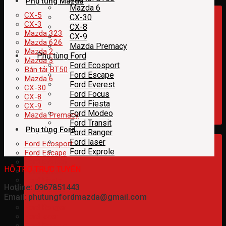
Phụ tùng Mazda
Mazda 6
CX-5
CX-30
CX-3
CX-8
Mazda 323
CX-9
Mazda 626
Mazda Premacy
Mazda 2
Phụ tùng Ford
Mazda 3
Ford Ecosport
Bán tải BT50
Ford Escape
Mazda 6
Ford Everest
CX-30
Ford Focus
CX-8
Ford Fiesta
CX-9
Ford Modeo
Mazda Premacy
Ford Transit
Phụ tùng Ford
Ford Ranger
Ford laser
Ford Ecosport
Ford Exprole
Ford Escape
Ford Everest
HỖ TRỢ TRỰC TUYẾN
Ford Focus
Ford Fiesta
Hotline: 0967851443
Ford Modeo
Email: phutungfordmazda@gmail.com
Ford Transit
Ford Ranger
Ford laser
Ford Exprole