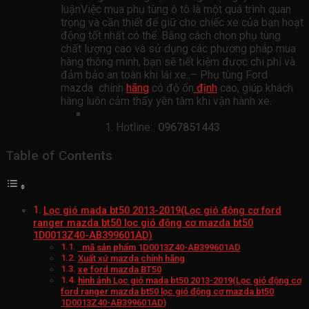
luậnViệc mua phụ tùng ô tô là một quá trình quan
trọng và cần thiết để giữ cho chiếc xe của bạn hoạt
động tốt nhất có thể. Bằng cách chọn phụ tùng
chất lượng cao và sử dụng các phương pháp mua
hàng thông minh, bạn sẽ tiết kiệm được chi phí và
đảm bảo an toàn khi lái xe..– Phụ tùng Ford
mazda chính
hãng
có độ ổn
định
cao, giúp khách
hàng luôn cảm thấy yên tâm khi vận hành xe.
Hotline:
0967851443
Table of Contents
Lọc gió mada bt50 2013-2019(Lọc gió động cơ ford
ranger mazda bt50 lọc gió động cơ mazda bt50
1D0013Z40-AB399601AD)
mã sản phẩm 1D0013Z40-AB399601AD
Xuất xứ mazda chính hãng
xe ford mazda BT50
hình ảnh Lọc gió mada bt50 2013-2019(Lọc gió động cơ
ford ranger mazda bt50 lọc gió động cơ mazda bt50
1D0013Z40-AB399601AD)