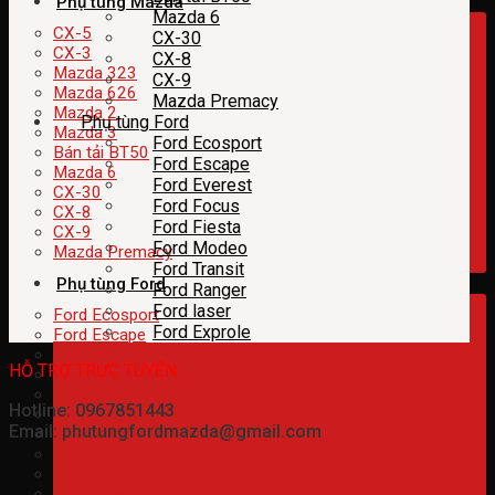
Phụ tùng Mazda
Mazda 6
CX-5
CX-30
CX-3
CX-8
Mazda 323
CX-9
Mazda 626
Mazda Premacy
Mazda 2
Phụ tùng Ford
Mazda 3
Ford Ecosport
Bán tải BT50
Ford Escape
Mazda 6
Ford Everest
CX-30
Ford Focus
CX-8
Ford Fiesta
CX-9
Ford Modeo
Mazda Premacy
Ford Transit
Phụ tùng Ford
Ford Ranger
Ford laser
Ford Ecosport
Ford Exprole
Ford Escape
Ford Everest
HỖ TRỢ TRỰC TUYẾN
Ford Focus
Ford Fiesta
Hotline: 0967851443
Ford Modeo
Email: phutungfordmazda@gmail.com
Ford Transit
Ford Ranger
Ford laser
Ford Exprole