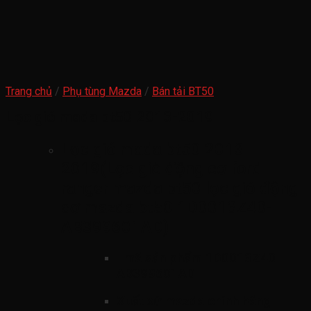
Trang chủ
/
Phụ tùng Mazda
/
Bán tải BT50
Lọc gió mada bt50 2013-2019
Lọc gió mada bt50 2013-
2019(Lọc gió động cơ ford
ranger mazda bt50 lọc gió động
cơ mazda bt50 1D0013Z40-
AB399601AD)
mã sản phẩm
1D0013Z40-
AB399601AD
Xuất xứ mazda chính hãng