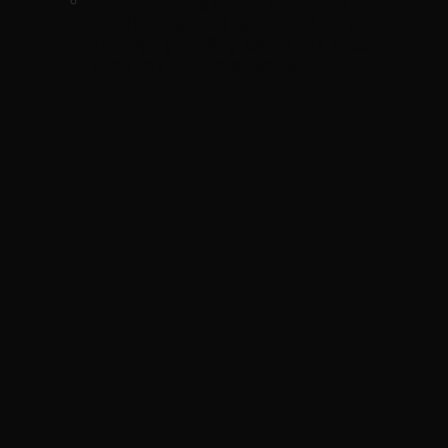
hình ảnh
Lọc gió mada bt50 2013-
2019(Lọc gió động cơ ford ranger mazda
bt50 lọc gió động cơ mazda bt50
1D0013Z40-AB399601AD)