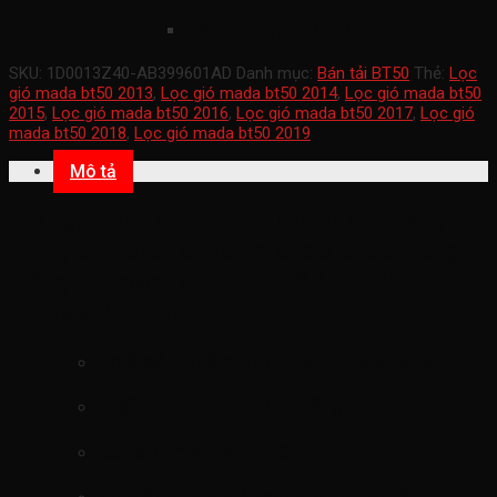
xe ford mazda BT50
SKU:
1D0013Z40-AB399601AD
Danh mục:
Bán tải BT50
Thẻ:
Lọc
gió mada bt50 2013
,
Lọc gió mada bt50 2014
,
Lọc gió mada bt50
2015
,
Lọc gió mada bt50 2016
,
Lọc gió mada bt50 2017
,
Lọc gió
mada bt50 2018
,
Lọc gió mada bt50 2019
Mô tả
Lọc gió mada bt50 2013-2019(Lọc gió
động cơ ford ranger mazda bt50 lọc gió
động cơ mazda bt50 1D0013Z40-
AB399601AD)
mã sản phẩm
1D0013Z40-AB399601AD
Xuất xứ mazda chính hãng
xe ford mazda BT50