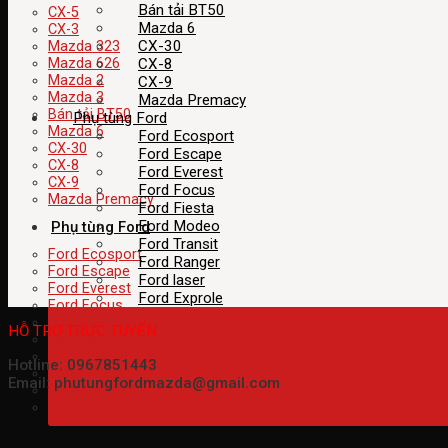
Bán tải BT50
CX-5
Mazda 6
CX-3
CX-30
Mazda 323
CX-8
Mazda 626
Mazda 2
CX-9
Mazda 3
Mazda Premacy
Bán tải BT50
Phụ tùng Ford
Mazda 6
Ford Ecosport
CX-30
Ford Escape
CX-8
Ford Everest
CX-9
Ford Focus
Mazda Premacy
Ford Fiesta
Ford Modeo
Phụ tùng Ford
Ford Transit
Ford Ecosport
Ford Ranger
Ford Escape
Ford laser
Ford Everest
Ford Exprole
Ford Focus
Ford Fiesta
HỖ TRỢ TRỰC TUYẾN
Ford Modeo
Ford Transit
Hotline: 0967851443
Ford Ranger
Email: phutungfordmazda@gmail.com
Ford laser
Ford Exprole