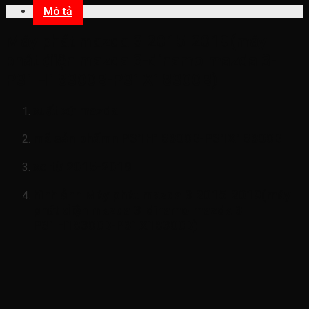
Mô tả
Máy phát mazda 3 2015-2019(máy
phát điện mazda 3-dinamo mazda 3-
P31H18300B-P31X18300B)
xuất xứ mazda
mã sản phẩmn
P31H18300B-P31X18300B
xe từ 2015-2019
hình ảnh
Máy phát mazda 3 2015-2019(máy
phát điện mazda 3-dinamo mazda 3-
P31H18300B-P31X18300B)