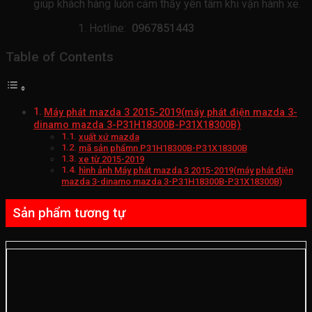
giúp khách hàng luôn cảm thấy yên tâm khi vận hành xe.
Hotline:
0967851443
Table of Contents
Máy phát mazda 3 2015-2019(máy phát điện mazda 3-
dinamo mazda 3-P31H18300B-P31X18300B)
xuất xứ mazda
mã sản phẩmn P31H18300B-P31X18300B
xe từ 2015-2019
hình ảnh Máy phát mazda 3 2015-2019(máy phát điện
mazda 3-dinamo mazda 3-P31H18300B-P31X18300B)
Sản phẩm tương tự