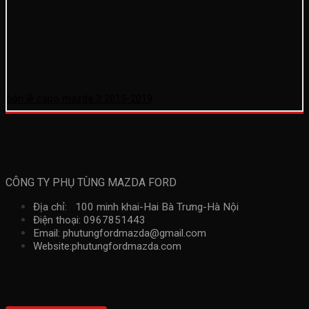
bản lề capo mazda 3 2015-2019
Thông tin liên hệ
CÔNG TY PHỤ TÙNG MAZDA FORD
Địa chỉ: 100 minh khai-Hai Bà Trưng-Hà Nội
Điện thoại: 0967851443
Email: phutungfordmazda@gmail.com
Website:phutungfordmazda.com
Kết nối với chúng tôi