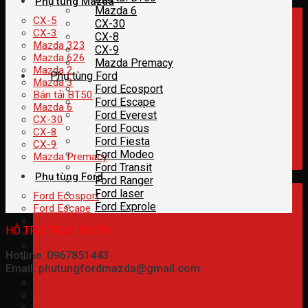
Phụ tùng Mazda
Mazda 6
CX-5
CX-30
CX-3
CX-8
Mazda 323
CX-9
Mazda 626
Mazda Premacy
Mazda 2
Phụ tùng Ford
Mazda 3
Ford Ecosport
Bán tải BT50
Ford Escape
Mazda 6
Ford Everest
CX-30
Ford Focus
CX-8
Ford Fiesta
CX-9
Ford Modeo
Mazda Premacy
Ford Transit
Phụ tùng Ford
Ford Ranger
Ford laser
Ford Ecosport
Ford Exprole
Ford Escape
Ford Everest
HỖ TRỢ TRỰC TUYẾN
Ford Focus
Ford Fiesta
Hotline: 0967851443
Ford Modeo
Email: phutungfordmazda@gmail.com
Ford Transit
Ford Ranger
Ford laser
Ford Exprole