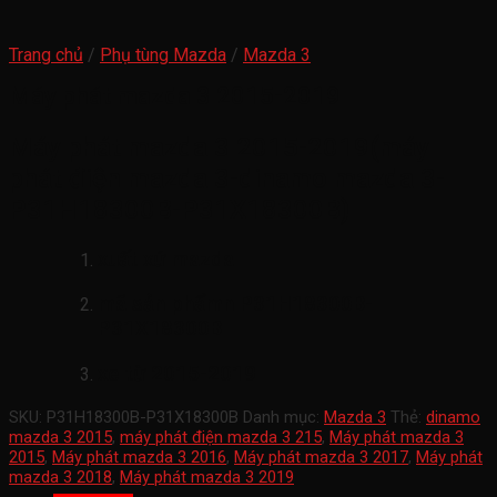
Trang chủ
/
Phụ tùng Mazda
/
Mazda 3
Máy phát mazda 3 2015-2019
Máy phát mazda 3 2015-2019(máy
phát điện mazda 3-dinamo mazda 3-
P31H18300B-P31X18300B)
xuất xứ mazda
mã sản phẩmn
P31H18300B-
P31X18300B
xe từ 2015-2019
SKU:
P31H18300B-P31X18300B
Danh mục:
Mazda 3
Thẻ:
dinamo
mazda 3 2015
,
máy phát điện mazda 3 215
,
Máy phát mazda 3
2015
,
Máy phát mazda 3 2016
,
Máy phát mazda 3 2017
,
Máy phát
mazda 3 2018
,
Máy phát mazda 3 2019