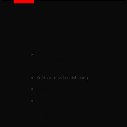
Miếng nhựa ốp cua lốp ford ranger
everest 2022-2026(Nhựa ốp hông bánh
sau ford ranger everest
N1WZ16038BB-N1WZ16039BB-
N1WZ2629038BD-N1WZ2629039BC -)
mã sản phẩmn
N1WZ16038BB-
N1WZ16039BB-N1WZ2629038BD-
N1WZ2629039BC
Xuất xứ mazda chính hãng
xe ford mazda
hình ảnh
Miếng nhựa ốp cua lốp ford
ranger everest 2022-2026(Nhựa ốp
hông bánh sau ford ranger everest
N1WZ16038BB-N1WZ16039BB-
N1WZ2629038BD-N1WZ2629039BC