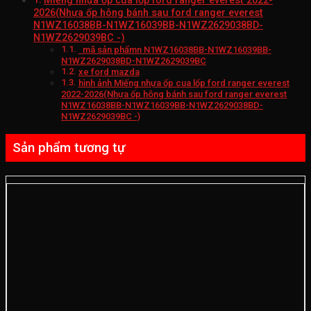
Miếng nhựa ốp cua lốp ford ranger everest 2022-
2026(Nhựa ốp hông bánh sau ford ranger everest
N1WZ16038BB-N1WZ16039BB-N1WZ2629038BD-
N1WZ2629039BC -)
mã sản phẩmn N1WZ16038BB-N1WZ16039BB-
N1WZ2629038BD-N1WZ2629039BC
xe ford mazda
hình ảnh Miếng nhựa ốp cua lốp ford ranger everest
2022-2026(Nhựa ốp hông bánh sau ford ranger everest
N1WZ16038BB-N1WZ16039BB-N1WZ2629038BD-
N1WZ2629039BC -)
Sản phẩm tương tự