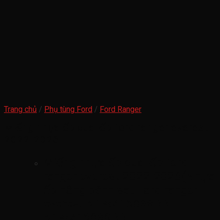
Trang chủ
/
Phụ tùng Ford
/
Ford Ranger
Miếng nhựa ốp cua lốp ford ranger everest
2022-2026
Miếng nhựa ốp cua lốp ford
ranger everest 2022-2026(Nhựa
ốp hông bánh sau ford ranger
everest N1WZ16038BB-
N1WZ16039BB-