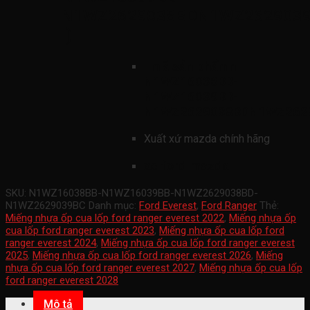
N1WZ2629038BDN1WZ262903
-)
mã sản phẩmn
N1WZ16038BB-
N1WZ16039BB-
N1WZ2629038BDN1WZ262
Xuất xứ mazda chính hãng
xe ford mazda
SKU:
N1WZ16038BB-N1WZ16039BB-N1WZ2629038BD-
N1WZ2629039BC
Danh mục:
Ford Everest
,
Ford Ranger
Thẻ:
Miếng nhựa ốp cua lốp ford ranger everest 2022
,
Miếng nhựa ốp
cua lốp ford ranger everest 2023
,
Miếng nhựa ốp cua lốp ford
ranger everest 2024
,
Miếng nhựa ốp cua lốp ford ranger everest
2025
,
Miếng nhựa ốp cua lốp ford ranger everest 2026
,
Miếng
nhựa ốp cua lốp ford ranger everest 2027
,
Miếng nhựa ốp cua lốp
ford ranger everest 2028
Mô tả