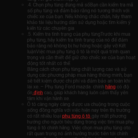
.4. Chọn phụ tùng đúng mã sốBạn cần kiểm tra mã
số phụ tùng và đảm bảo rằng nó tương thích với
chiếc xe của bạn. Nếu không chắc chắn, hãy tham
khảo tài liệu hướng dẫn sử dụng hoặc tìm kiếm ý
kiến ​​từ các chuyên gia
.5. Kiểm tra tình trạng của phụ tùngTrước khi mua
phụ tùng, hãy kiểm tra tình trạng của nó để đảm
bảo rằng nó không bị hư hỏng hoặc gãy vỡ.Kết
luậnViệc mua phụ tùng ô tô là một quá trình quan
trọng và cần thiết để giữ cho chiếc xe của bạn hoạt
động tốt nhất có thể.
Bằng cách chọn phụ tùng chất lượng cao và sử
dụng các phương pháp mua hàng thông minh, bạn
sẽ tiết kiệm được chi phí và đảm bảo an toàn khi
lái xe..– Phụ tùng Ford mazda chính
hãng
có độ
ổn
định
cao, giúp khách hàng luôn cảm thấy yên
tâm khi vận hành xe.
Ô tô càng ngày càng được ưa chuộng trong cuộc
sống đồng nghĩa với việc hiện nay trên thị trường
có rất nhiều loại
phụ tùng ô tô
gây mất phương
hướng cho người tiêu dùng trong việc tìm mua phụ
tùng ô tô chính hãng. Việc chọn mua phụ tùng oto
rất quan trọng nó ảnh hưởng trước tiên tới chính