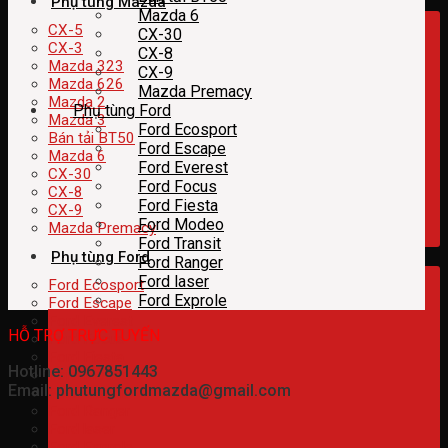
Phụ tùng Mazda
Mazda 6
CX-5
CX-30
CX-3
CX-8
Mazda 323
CX-9
Mazda 626
Mazda Premacy
Mazda 2
Phụ tùng Ford
Mazda 3
Ford Ecosport
Bán tải BT50
Ford Escape
Mazda 6
Ford Everest
CX-30
Ford Focus
CX-8
Ford Fiesta
CX-9
Ford Modeo
Mazda Premacy
Ford Transit
Phụ tùng Ford
Ford Ranger
Ford laser
Ford Ecosport
Ford Exprole
Ford Escape
Ford Everest
HỖ TRỢ TRỰC TUYẾN
Ford Focus
Ford Fiesta
Hotline: 0967851443
Ford Modeo
Email: phutungfordmazda@gmail.com
Ford Transit
Ford Ranger
Ford laser
Ford Exprole