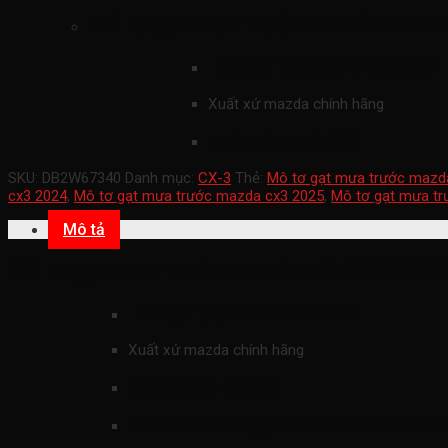
Mô tơ gạt mưa trước mazda cx3 2
mã sản phẩmn
DB2W67340
Xuất xứ mazda chính hãng
xe ford mazda CX3
SKU:
DB2W67340
Danh mục:
CX-3
Thẻ:
Mô tơ gạt mưa trước mazd
cx3 2024
,
Mô tơ gạt mưa trước mazda cx3 2025
,
Mô tơ gạt mưa t
Mô tả
Mô tơ gạt mưa trước mazda cx3 2020-202
mã sản phẩmn
DB2W67340
Xuất xứ mazda chính hãng
xe ford mazda CX3
hình ảnh
Mô tơ gạt mưa trước mazda cx