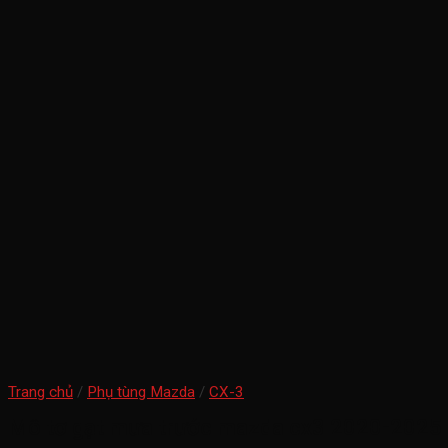
Trang chủ
/
Phụ tùng Mazda
/
CX-3
Mô tơ gạt mưa trước mazda cx3 2020-2025