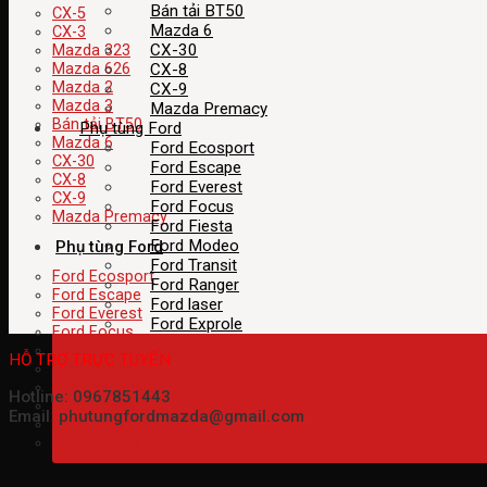
Bán tải BT50
CX-5
Mazda 6
CX-3
CX-30
Mazda 323
CX-8
Mazda 626
Mazda 2
CX-9
Mazda 3
Mazda Premacy
Bán tải BT50
Phụ tùng Ford
Mazda 6
Ford Ecosport
CX-30
Ford Escape
CX-8
Ford Everest
CX-9
Ford Focus
Mazda Premacy
Ford Fiesta
Ford Modeo
Phụ tùng Ford
Ford Transit
Ford Ecosport
Ford Ranger
Ford Escape
Ford laser
Ford Everest
Ford Exprole
Ford Focus
Ford Fiesta
HỖ TRỢ TRỰC TUYẾN
Ford Modeo
Ford Transit
Hotline: 0967851443
Ford Ranger
Email: phutungfordmazda@gmail.com
Ford laser
Ford Exprole