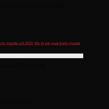
ước mazda cx3 DB2W67340)
rước mazda cx3 2022
,
Mô tơ gạt mưa trước mazda
da cx3 DB2W67340)
a cx3 DB2W67340)