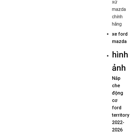
xứ
mazda
chính
hãng
xe ford
mazda
hình
ảnh
Nắp
che
động
cơ
ford
territory
2022-
2026