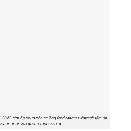
2022-tấm ốp nhựa trên ca lăng ford ranger wildtrack-tấm ốp
ldtrack-JB3B8C291AD-EB3B8C291DA