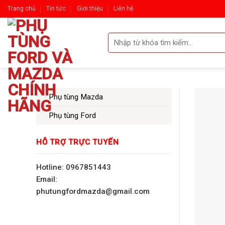
Skip
Trang chủ
Tin tức
Giới thiệu
Liên hệ
to
content
Tìm
kiếm:
Phụ tùng Mazda
Phụ tùng Ford
HỖ TRỢ TRỰC TUYẾN
Hotline: 0967851443
Email:
phutungfordmazda@gmail.com