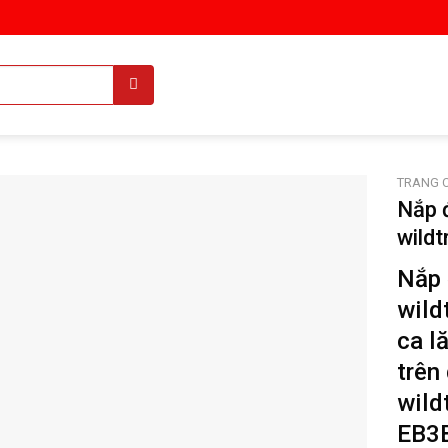
TRANG 
Nắp 
wild
Nắp 
wild
ca l
trên
wild
EB3