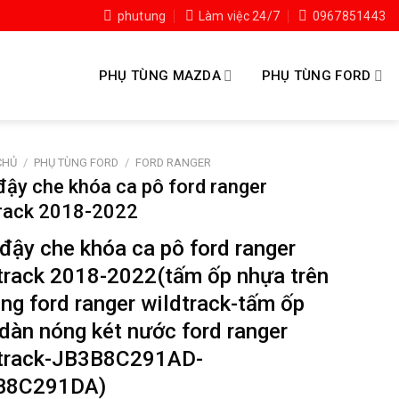
phutung
Làm việc 24/7
0967851443
PHỤ TÙNG MAZDA
PHỤ TÙNG FORD
CHỦ
/
PHỤ TÙNG FORD
/
FORD RANGER
đậy che khóa ca pô ford ranger
track 2018-2022
đậy che khóa ca pô ford ranger
track 2018-2022(tấm ốp nhựa trên
ăng ford ranger wildtrack-tấm ốp
 dàn nóng két nước ford ranger
track-JB3B8C291AD-
B8C291DA)