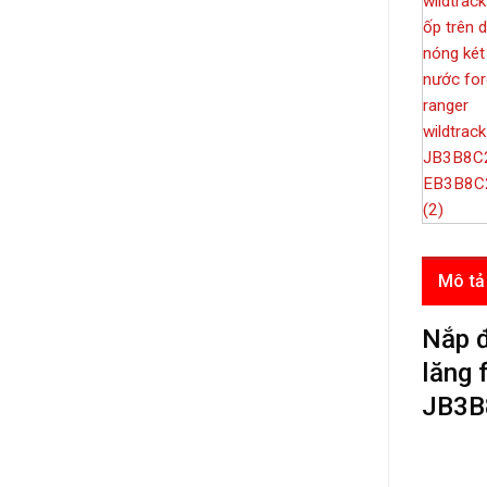
Mô tả
Nắp đ
lăng 
JB3B