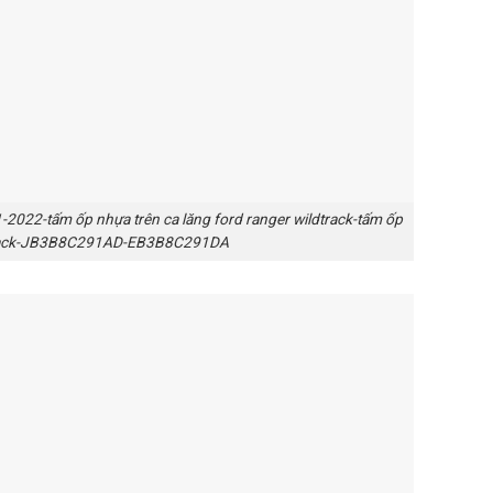
2022-tấm ốp nhựa trên ca lăng ford ranger wildtrack-tấm ốp
ldtrack-JB3B8C291AD-EB3B8C291DA