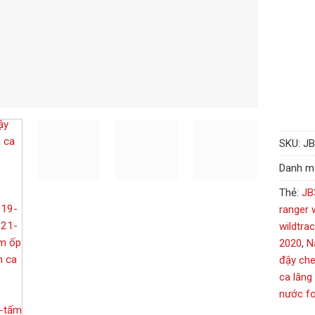
SKU:
J
Danh m
Thẻ:
JB
ranger 
wildtra
2020
,
N
đậy che
ca lăng
nước fo