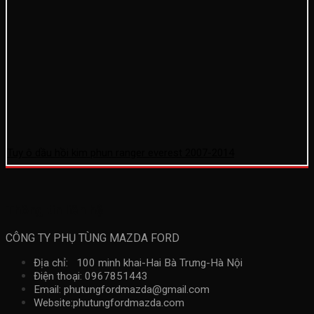
Tuy ô dầu hồi kim phun ranger everest 2007-2014
Thông tin liên hệ
CÔNG TY PHỤ TÙNG MAZDA FORD
Địa chỉ: 100 minh khai-Hai Bà Trưng-Hà Nội
Điện thoại: 0967851443
Email: phutungfordmazda@gmail.com
Website:phutungfordmazda.com