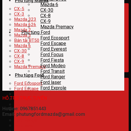
Phụ tùng Mazda
Mazda 6
CX-5
CX-30
CX-3
CX-8
Mazda 323
CX-9
Mazda 626
Mazda Premacy
Mazda 2
Phụ tùng Ford
Mazda 3
Ford Ecosport
Bán tải BT50
Ford Escape
Mazda 6
Ford Everest
CX-30
Ford Focus
CX-8
Ford Fiesta
CX-9
Ford Modeo
Mazda Premacy
Ford Transit
Phụ tùng Ford
Ford Ranger
Ford laser
Ford Ecosport
Ford Exprole
Ford Escape
Ford Everest
HỖ TRỢ TRỰC TUYẾN
Ford Focus
Ford Fiesta
Hotline: 0967851443
Ford Modeo
Email: phutungfordmazda@gmail.com
Ford Transit
Ford Ranger
Ford laser
Ford Exprole