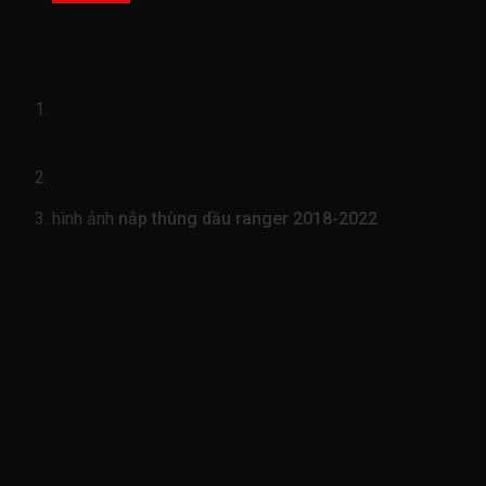
nắp thùng dầu ranger 2018-2022( cơ
cấu nắp thùng nhiên liệu ranger)
mã sản phẩm
JB3B2627936AD-
JB3Z2627936C
xe từ 2018-2022
hình ảnh
nắp thùng dầu ranger 2018-2022