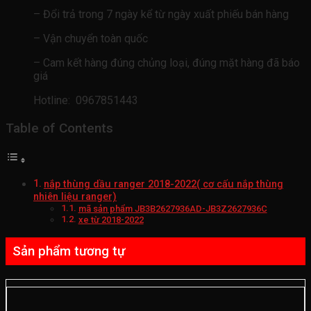
– Đổi trả trong 7 ngày kể từ ngày xuất phiếu bán hàng
– Vận chuyển toàn quốc
– Cam kết hàng đúng chủng loại, đúng mặt hàng đã báo
giá
Hotline: 0967851443
Table of Contents
nắp thùng dầu ranger 2018-2022( cơ cấu nắp thùng
nhiên liệu ranger)
mã sản phẩm JB3B2627936AD-JB3Z2627936C
xe từ 2018-2022
Sản phẩm tương tự