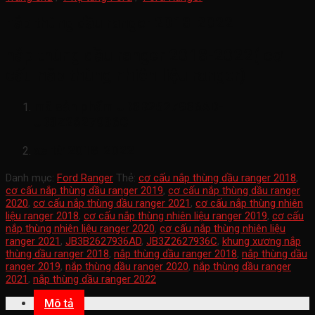
nắp thùng dầu ranger 2018-2022
nắp thùng dầu ranger 2018-2022( cơ
cấu nắp thùng nhiên liệu ranger)
mã sản phẩm
JB3B2627936AD-
JB3Z2627936C
xe từ 2018-2022
Danh mục:
Ford Ranger
Thẻ:
cơ cấu nắp thùng dầu ranger 2018
,
cơ cấu nắp thùng dầu ranger 2019
,
cơ cấu nắp thùng dầu ranger
2020
,
cơ cấu nắp thùng dầu ranger 2021
,
cơ cấu nắp thùng nhiên
liệu ranger 2018
,
cơ cấu nắp thùng nhiên liệu ranger 2019
,
cơ cấu
nắp thùng nhiên liệu ranger 2020
,
cơ cấu nắp thùng nhiên liệu
ranger 2021
,
JB3B2627936AD
,
JB3Z2627936C
,
khung xương nắp
thùng dầu ranger 2018
,
nắp thùng dầu ranger 2018
,
nắp thùng dầu
ranger 2019
,
nắp thùng dầu ranger 2020
,
nắp thùng dầu ranger
2021
,
nắp thùng dầu ranger 2022
Mô tả