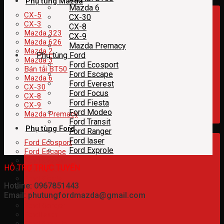
Phụ tùng Mazda
Mazda 6
CX-5
CX-30
CX-3
CX-8
Mazda 323
CX-9
Mazda 626
Mazda Premacy
Mazda 2
Phụ tùng Ford
Mazda 3
Ford Ecosport
Bán tải BT50
Ford Escape
Mazda 6
Ford Everest
CX-30
Ford Focus
CX-8
Ford Fiesta
CX-9
Ford Modeo
Mazda Premacy
Ford Transit
Phụ tùng Ford
Ford Ranger
Ford laser
Ford Ecosport
Ford Exprole
Ford Escape
Ford Everest
HỖ TRỢ TRỰC TUYẾN
Ford Focus
Ford Fiesta
Hotline: 0967851443
Ford Modeo
Email: phutungfordmazda@gmail.com
Ford Transit
Ford Ranger
Ford laser
Ford Exprole