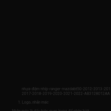
nhựa-đệm-nhíp-ranger-mazdabt50-2012-2013-201
2017-2018-2019-2020-2021-2022-AB3128012AA
Logo, nhãn mác
Nhãn mác là dấu hiệu quan trọng để phân biệt