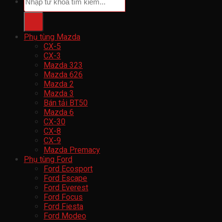
kiếm:
Phụ tùng Mazda
CX-5
CX-3
Mazda 323
Mazda 626
Mazda 2
Mazda 3
Bán tải BT50
Mazda 6
CX-30
CX-8
CX-9
Mazda Premacy
Phụ tùng Ford
Ford Ecosport
Ford Escape
Ford Everest
Ford Focus
Ford Fiesta
Ford Modeo