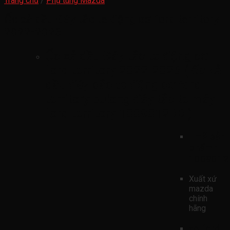
Trang chủ
/
Phụ tùng Mazda
Ốc xả dầu Đáy tắc te động cơ ford territory
2022-2026
Ốc xả dầu Đáy tắc te động cơ
ford territory 2022-2026 ( ốc xả
dầu đáy cắc te động cơ ford
territory bulong đáy tắc te máy
ford territory 1009012BB )
mã sản
phẩmn
1009012
Xuất xứ
mazda
chính
hãng
xe ford