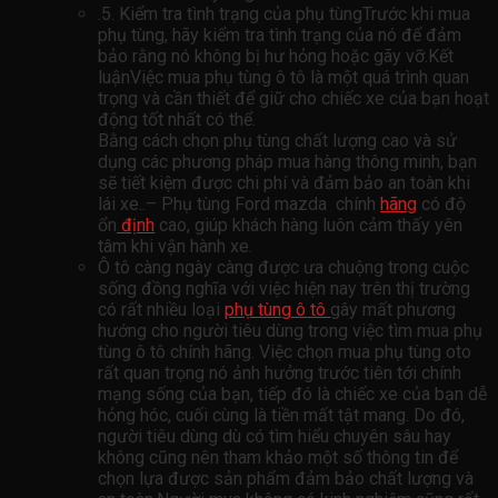
.5. Kiểm tra tình trạng của phụ tùngTrước khi mua
phụ tùng, hãy kiểm tra tình trạng của nó để đảm
bảo rằng nó không bị hư hỏng hoặc gãy vỡ.Kết
luậnViệc mua phụ tùng ô tô là một quá trình quan
trọng và cần thiết để giữ cho chiếc xe của bạn hoạt
động tốt nhất có thể.
Bằng cách chọn phụ tùng chất lượng cao và sử
dụng các phương pháp mua hàng thông minh, bạn
sẽ tiết kiệm được chi phí và đảm bảo an toàn khi
lái xe..– Phụ tùng Ford mazda chính
hãng
có độ
ổn
định
cao, giúp khách hàng luôn cảm thấy yên
tâm khi vận hành xe.
Ô tô càng ngày càng được ưa chuộng trong cuộc
sống đồng nghĩa với việc hiện nay trên thị trường
có rất nhiều loại
phụ tùng ô tô
gây mất phương
hướng cho người tiêu dùng trong việc tìm mua phụ
tùng ô tô chính hãng. Việc chọn mua phụ tùng oto
rất quan trọng nó ảnh hưởng trước tiên tới chính
mạng sống của bạn, tiếp đó là chiếc xe của bạn dễ
hỏng hóc, cuối cùng là tiền mất tật mang. Do đó,
người tiêu dùng dù có tìm hiểu chuyên sâu hay
không cũng nên tham khảo một số thông tin để
chọn lựa được sản phẩm đảm bảo chất lượng và