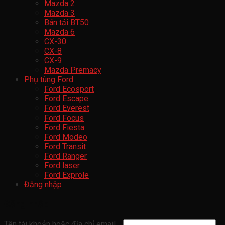
Mazda 2
Mazda 3
Bán tải BT50
Mazda 6
CX-30
CX-8
CX-9
Mazda Premacy
Phụ tùng Ford
Ford Ecosport
Ford Escape
Ford Everest
Ford Focus
Ford Fiesta
Ford Modeo
Ford Transit
Ford Ranger
Ford laser
Ford Exprole
Đăng nhập
Đăng nhập
Tên tài khoản hoặc địa chỉ email