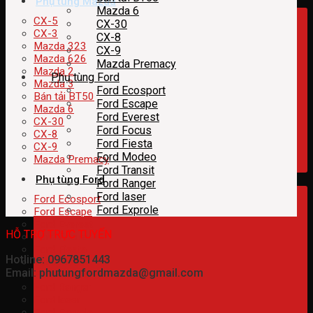
Phụ tùng Mazda
Mazda 6
CX-5
CX-30
CX-3
CX-8
Mazda 323
CX-9
Mazda 626
Mazda Premacy
Mazda 2
Phụ tùng Ford
Mazda 3
Ford Ecosport
Bán tải BT50
Ford Escape
Mazda 6
Ford Everest
CX-30
Ford Focus
CX-8
Ford Fiesta
CX-9
Ford Modeo
Mazda Premacy
Ford Transit
Phụ tùng Ford
Ford Ranger
Ford laser
Ford Ecosport
Ford Exprole
Ford Escape
Ford Everest
HỖ TRỢ TRỰC TUYẾN
Ford Focus
Ford Fiesta
Hotline: 0967851443
Ford Modeo
Email: phutungfordmazda@gmail.com
Ford Transit
Ford Ranger
Ford laser
Ford Exprole