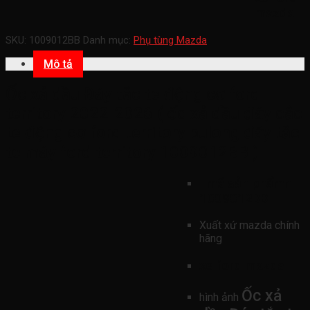
mazda
SKU:
1009012BB
Danh mục:
Phụ tùng Mazda
Mô tả
Ốc xả dầu Đáy tắc te động cơ ford
territory 2022-2026 ( ốc xả dầu đáy cắc
te động cơ ford territory bulong đáy tắc
te máy ford territory 1009012BB )
mã sản phẩmn
1009012BB
Xuất xứ mazda chính
hãng
xe ford mazda
Ốc xả
hình ảnh