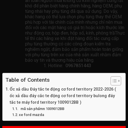
an toàn.Người mua không có kinh nghiệm cũng rất
khó để phân biệt hàng chính hãng, hàng OEM, phụ
tùng nhái hay phụ tùng đã qua sử dụng. Do vậy,
khác hang có thể lựa chọn phụ tùng thay thế OEM
phù hợp với tài chính của mình nhưng chỉ nên mua
đối với các mặt hàng có giá trị hoặc kích thước lớn
như động cơ, hộp đen, hộp số, kính, phông trầThực
tế thì các hãng xe khi đặt hàng đối tác cung cấp
phụ tùng thường có các công đoạn kiểm tra
nghiêm ngặt, đảm bảo sản phẩm hoàn toàn giống
với phụ tùng trên xe của nhà sản xuất nhằm đảm
bảo uy tín và thương hiệu của hãng.
Hotline:
0967851443
Table of Contents
Ốc xả dầu Đáy tắc te động cơ ford territory 2022-2026 (
ốc xả dầu đáy cắc te động cơ ford territory bulong đáy
tắc te máy ford territory 1009012BB )
mã sản phẩmn 1009012BB
xe ford mazda