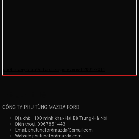
phớt moay ơ trước ford ranger everest 2001-2011
Thông tin liên hệ
CÔNG TY PHỤ TÙNG MAZDA FORD
Địa chỉ: 100 minh khai-Hai Bà Trưng-Hà Nội
Điện thoại: 0967851443
Email: phutungfordmazda@gmail.com
Website:phutungfordmazda.com