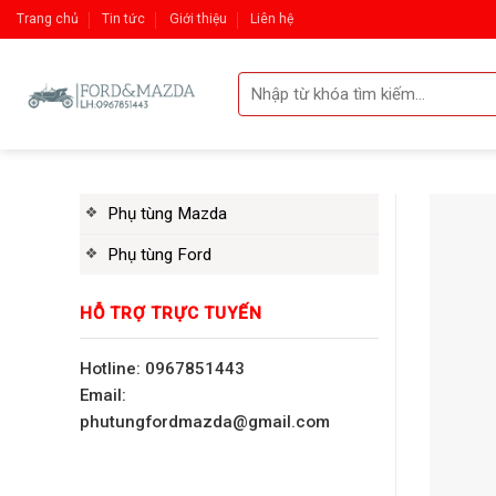
Skip
Trang chủ
Tin tức
Giới thiệu
Liên hệ
to
content
Tìm
kiếm:
Phụ tùng Mazda
Phụ tùng Ford
HỖ TRỢ TRỰC TUYẾN
Hotline: 0967851443
Email:
phutungfordmazda@gmail.com