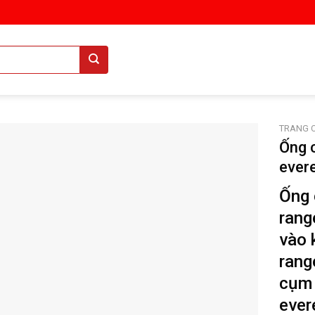
TRANG 
Ống c
ever
Ống 
rang
vào 
rang
cụm 
ever