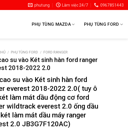
phutung
Làm việc 24/7
0967851443
PHỤ TÙNG MAZDA
PHỤ TÙNG FORD
CHỦ
/
PHỤ TÙNG FORD
/
FORD RANGER
ao su vào Két sinh hàn ford ranger
est 2018-2022 2.0
cao su vào Két sinh hàn ford
er everest 2018-2022 2.0( tuy ô
két làm mát dầu động cơ ford
er wildtrack everest 2.0 ống dầu
két làm mát dầu máy ranger
est 2.0 JB3G7F120AC
)