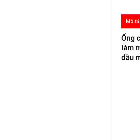
Mô tả
Ống c
làm m
dầu 