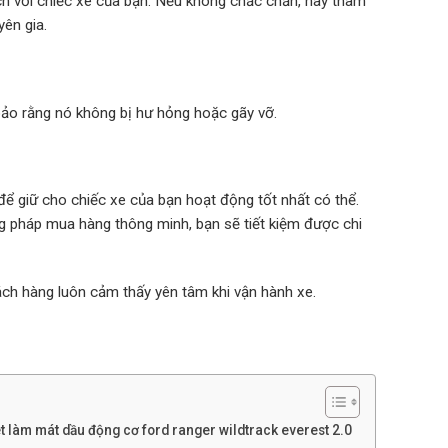
h với chiếc xe của bạn. Nếu không chắc chắn, hãy tham
yên gia.
bảo rằng nó không bị hư hỏng hoặc gãy vỡ.
 để giữ cho chiếc xe của bạn hoạt động tốt nhất có thể.
 pháp mua hàng thông minh, bạn sẽ tiết kiệm được chi
ách hàng luôn cảm thấy yên tâm khi vận hành xe.
t làm mát dầu động cơ ford ranger wildtrack everest 2.0