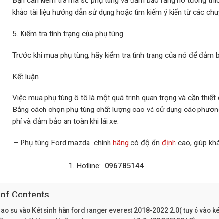
Bạn cần kiểm tra mã số phụ tùng và đảm bảo rằng nó tương thíc
khảo tài liệu hướng dẫn sử dụng hoặc tìm kiếm ý kiến ​​từ các chu
5. Kiểm tra tình trạng của phụ tùng
Trước khi mua phụ tùng, hãy kiểm tra tình trạng của nó để đảm 
Kết luận
Việc mua phụ tùng ô tô là một quá trình quan trọng và cần thiết
Bằng cách chọn phụ tùng chất lượng cao và sử dụng các phương
phí và đảm bảo an toàn khi lái xe.
.– Phụ tùng Ford mazda chính
hãng
có độ ổn
định
cao, giúp kh
Hotline:
096785144
 of Contents
ao su vào Két sinh hàn ford ranger everest 2018-2022 2.0( tuy ô vào ké