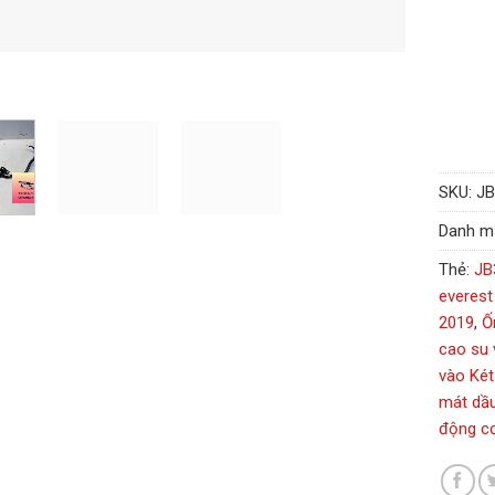
SKU:
J
Danh m
Thẻ:
JB
everest
2019
,
Ố
cao su 
vào Két
mát dầu
động cơ