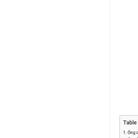
Table
Ống c