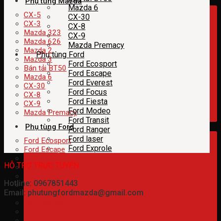
Phụ tùng Mazda
Mazda 6
CX-5
CX-30
CX-3
CX-8
Mazda 323
CX-9
Mazda 626
Mazda Premacy
Mazda 2
Phụ tùng Ford
Mazda 3
Ford Ecosport
Bán tải BT50
Ford Escape
Mazda 6
Ford Everest
CX-30
Ford Focus
CX-8
Ford Fiesta
CX-9
Ford Modeo
Mazda Premacy
Ford Transit
Phụ tùng Ford
Ford Ranger
Ford laser
Ford Ecosport
Ford Exprole
Ford Escape
Ford Everest
HỖ TRỢ TRỰC TUYẾN
Ford Focus
Ford Fiesta
Hotline: 0967851443
Ford Modeo
Email: phutungfordmazda@gmail.com
Ford Transit
Ford Ranger
Ford laser
Ford Exprole