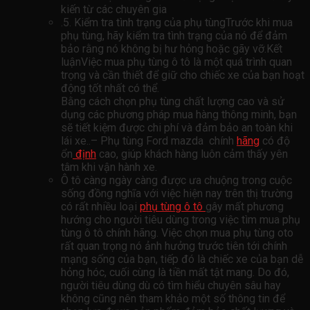
kiến ​​từ các chuyên gia
.5. Kiểm tra tình trạng của phụ tùngTrước khi mua
phụ tùng, hãy kiểm tra tình trạng của nó để đảm
bảo rằng nó không bị hư hỏng hoặc gãy vỡ.Kết
luậnViệc mua phụ tùng ô tô là một quá trình quan
trọng và cần thiết để giữ cho chiếc xe của bạn hoạt
động tốt nhất có thể.
Bằng cách chọn phụ tùng chất lượng cao và sử
dụng các phương pháp mua hàng thông minh, bạn
sẽ tiết kiệm được chi phí và đảm bảo an toàn khi
lái xe..– Phụ tùng Ford mazda chính
hãng
có độ
ổn
định
cao, giúp khách hàng luôn cảm thấy yên
tâm khi vận hành xe.
Ô tô càng ngày càng được ưa chuộng trong cuộc
sống đồng nghĩa với việc hiện nay trên thị trường
có rất nhiều loại
phụ tùng ô tô
gây mất phương
hướng cho người tiêu dùng trong việc tìm mua phụ
tùng ô tô chính hãng. Việc chọn mua phụ tùng oto
rất quan trọng nó ảnh hưởng trước tiên tới chính
mạng sống của bạn, tiếp đó là chiếc xe của bạn dễ
hỏng hóc, cuối cùng là tiền mất tật mang. Do đó,
người tiêu dùng dù có tìm hiểu chuyên sâu hay
không cũng nên tham khảo một số thông tin để