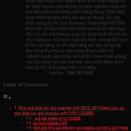
chọn lựa được sản phẩm đảm bảo chất lượng và
an toàn.Người mua không có kinh nghiệm cũng rất
khó để phân biệt hàng chính hãng, hàng OEM, phụ
tùng nhái hay phụ tùng đã qua sử dụng. Do vậy,
khác hang có thể lựa chọn phụ tùng thay thế OEM
phù hợp với tài chính của mình nhưng chỉ nên mua
đối với các mặt hàng có giá trị hoặc kích thước lớn
như động cơ, hộp đen, hộp số, kính, phông trầThực
tế thì các hãng xe khi đặt hàng đối tác cung cấp
phụ tùng thường có các công đoạn kiểm tra
nghiêm ngặt, đảm bảo sản phẩm hoàn toàn giống
với phụ tùng trên xe của nhà sản xuất nhằm đảm
bảo uy tín và thương hiệu của hãng.
Hotline:
0967851443
Table of Contents
Ống gió hộp lọc gió mazda cx9 2012-2017(ống cao su
vào hộp lọc gió mazda cx9 CY0113220B)
mã sản phẩm CY0113220B
xe ford mazda CX9
hình ảnh Ống gió hộp lọc gió mazda cx9 2012-2017(ống