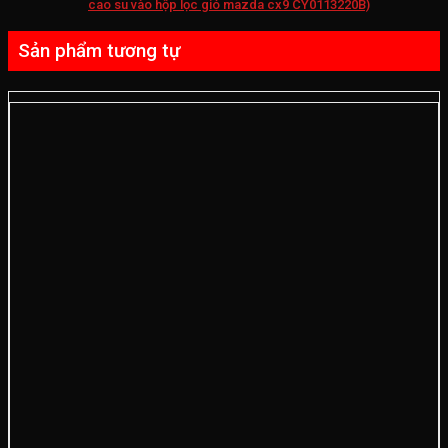
cao su vào hộp lọc gió mazda cx9 CY0113220B)
Sản phẩm tương tự