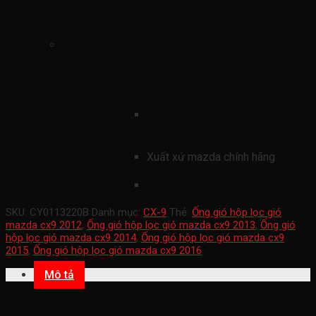
Ống gió hộp lọc gió mazda cx9 2012-2017
Ống gió hộp lọc gió mazda cx9
2012-2017(ống cao su vào hộp
lọc gió mazda cx9 CY0113220B)
mã sản phẩm
CY0113220B
Xuất xứ mazda chính hãng
xe ford mazda CX9
SKU:
CY0113220B
Danh mục:
CX-9
Thẻ:
Ống gió hộp lọc gió
mazda cx9 2012
,
Ống gió hộp lọc gió mazda cx9 2013
,
Ống gió
hộp lọc gió mazda cx9 2014
,
Ống gió hộp lọc gió mazda cx9
2015
,
Ống gió hộp lọc gió mazda cx9 2016
Mô tả
Ống gió hộp lọc gió mazda cx9 2012-