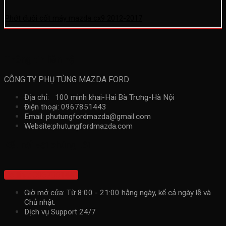
Phớt đuôi cốt máy mazda cx9 2012-2017
Thông tin liên hệ
CÔNG TY PHỤ TÙNG MAZDA FORD
Địa chỉ: 100 minh khai-Hai Bà Trưng-Hà Nội
Điện thoại: 0967851443
Email: phutungfordmazda@gmail.com
Website:phutungfordmazda.com
Kết nối với chúng tôi
Hotline: 0967851443
Giờ mở cửa: Từ 8:00 - 21:00 hằng ngày, kể cả ngày lễ và
Chủ nhật.
Dịch vụ Support 24/7