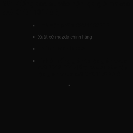
2017(ống cao su vào hộp lọc gió mazda
cx9 CY0113220B)
mã sản phẩm
CY0113220B
Xuất xứ mazda chính hãng
xe ford mazda CX9
hình ảnh
Ống gió hộp lọc gió mazda
cx9 2012-2017(ống cao su vào hộp
lọc gió mazda cx9 CY0113220B)