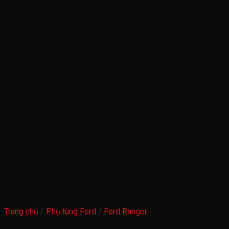
Trang chủ
/
Phụ tùng Ford
/
Ford Ranger