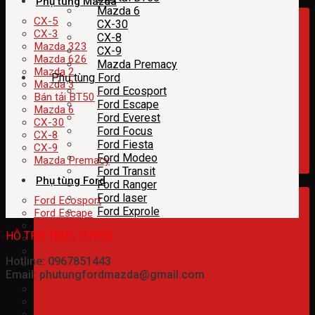
Phụ tùng Mazda
Mazda 6
CX-5
CX-30
CX-3
CX-8
Mazda 323
CX-9
Mazda 626
Mazda Premacy
Mazda 2
Phụ tùng Ford
Mazda 3
Ford Ecosport
Bán tải BT50
Ford Escape
Mazda 6
Ford Everest
CX-30
Ford Focus
CX-8
Ford Fiesta
CX-9
Ford Modeo
Mazda Premacy
Ford Transit
Phụ tùng Ford
Ford Ranger
Ford laser
Ford Ecosport
Ford Exprole
Ford Escape
Ford Everest
HỖ TRỢ TRỰC TUYẾN
Ford Focus
Ford Fiesta
Hotline: 0967851443
Ford Modeo
Email: phutungfordmazda@gmail.com
Ford Transit
Ford Ranger
Ford laser
Ford Exprole