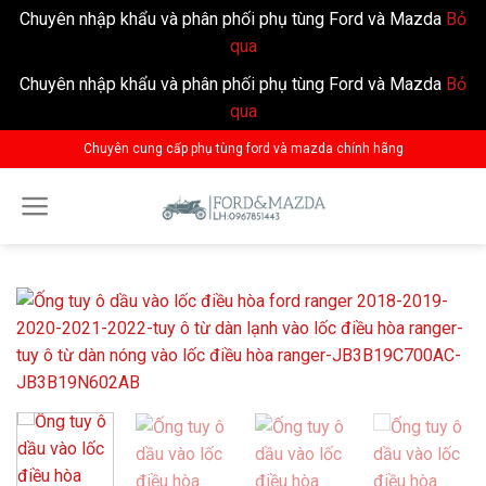
Chuyên nhập khẩu và phân phối phụ tùng Ford và Mazda
Bỏ
qua
Chuyên nhập khẩu và phân phối phụ tùng Ford và Mazda
Bỏ
qua
Skip
Chuyên cung cấp phụ tùng ford và mazda chính hãng
to
content