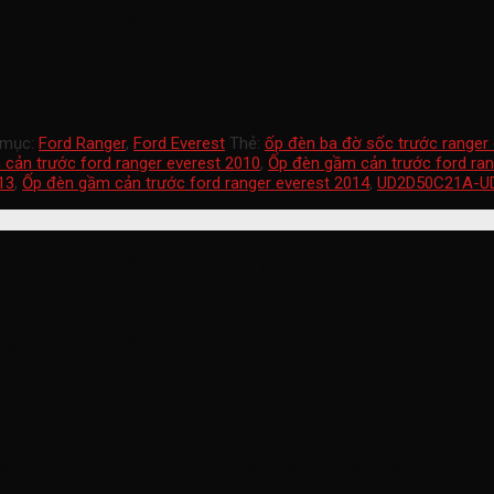
0C11A-UD2D50C11B
 mục:
Ford Ranger
,
Ford Everest
Thẻ:
ốp đèn ba đờ sốc trước ranger
cản trước ford ranger everest 2010
,
Ốp đèn gầm cản trước ford ran
13
,
Ốp đèn gầm cản trước ford ranger everest 2014
,
UD2D50C21A-U
2009-2012(ốp đèn cản trước ranger everest
50C11A-UD2D50C11B)
0C11A-UD2D50C11B
st 2009-2012(ốp đèn cản trước ranger everest-ốp đèn b
0C11B)