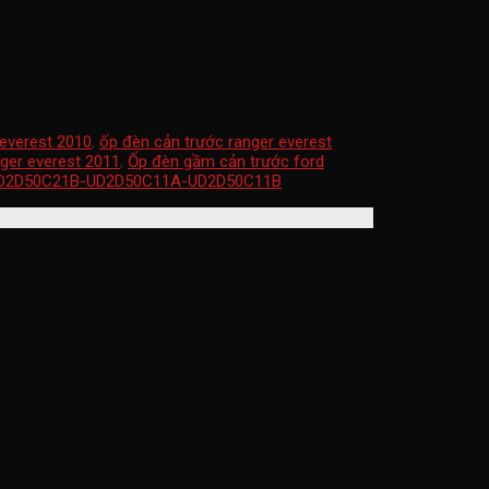
 everest 2010
,
ốp đèn cản trước ranger everest
ger everest 2011
,
Ốp đèn gầm cản trước ford
D2D50C21B-UD2D50C11A-UD2D50C11B
-ốp đèn ba đờ sốc trước ranger
a đờ sốc trước ranger everest-