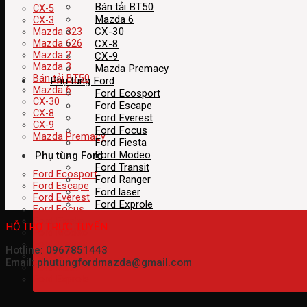
Bán tải BT50
CX-5
Mazda 6
CX-3
CX-30
Mazda 323
CX-8
Mazda 626
Mazda 2
CX-9
Mazda 3
Mazda Premacy
Bán tải BT50
Phụ tùng Ford
Mazda 6
Ford Ecosport
CX-30
Ford Escape
CX-8
Ford Everest
CX-9
Ford Focus
Mazda Premacy
Ford Fiesta
Ford Modeo
Phụ tùng Ford
Ford Transit
Ford Ecosport
Ford Ranger
Ford Escape
Ford laser
Ford Everest
Ford Exprole
Ford Focus
Ford Fiesta
HỖ TRỢ TRỰC TUYẾN
Ford Modeo
Ford Transit
Hotline: 0967851443
Ford Ranger
Email: phutungfordmazda@gmail.com
Ford laser
Ford Exprole