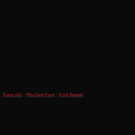
Trang chủ
/
Phụ tùng Ford
/
Ford Ranger
Ốp đèn gầm cản trước ford ranger everest 
Ốp đèn gầm cản trước ford ranger everest 
everest-UD2D50C21A-UD2D50C21B-UD2D