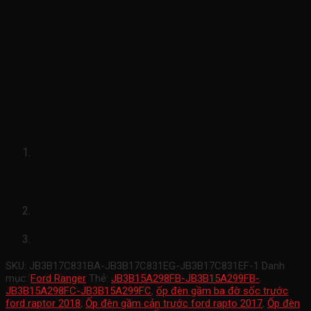
Ốp đèn gầm cản trước ford rapto 2017-
2022(ốp đèn gầm ba đờ sốc trước ford
raptor-ốp đèn sương mù cản trước ford
raptor-JB3B15A298FB-
JB3B15A299FB-JB3B15A298FC-
JB3B15A299FC)
mã sản phẩm
JB3B15A298FB-
JB3B15A299FB-JB3B15A298FC-
JB3B15A299FC
Xuất xứ ford chính hãng
xe ranger 2017-2022
SKU:
JB3B17C831BA-JB3B17C831EG-JB3B17C831EF-1
Danh
mục:
Ford Ranger
Thẻ:
JB3B15A298FB-JB3B15A299FB-
JB3B15A298FC-JB3B15A299FC
,
ốp đèn gầm ba đờ sốc trước
ford raptor 2018
,
Ốp đèn gầm cản trước ford rapto 2017
,
Ốp đèn