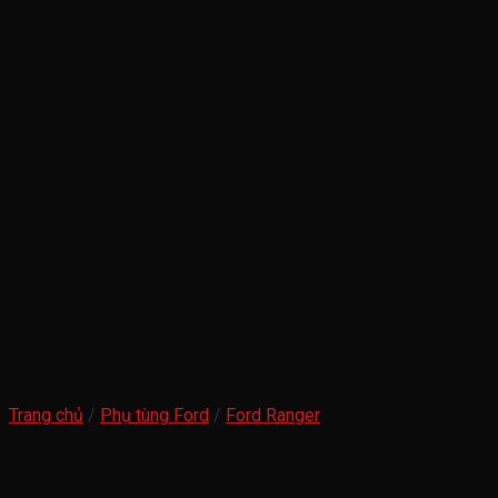
Trang chủ
/
Phụ tùng Ford
/
Ford Ranger
Ốp đèn gầm cản trước ford rapto 2017-
2022