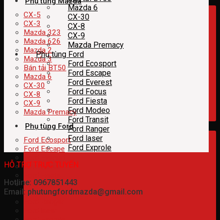
Phụ tùng Mazda
Mazda 6
CX-5
CX-30
CX-3
CX-8
Mazda 323
CX-9
Mazda 626
Mazda Premacy
Mazda 2
Phụ tùng Ford
Mazda 3
Ford Ecosport
Bán tải BT50
Ford Escape
Mazda 6
Ford Everest
CX-30
Ford Focus
CX-8
Ford Fiesta
CX-9
Ford Modeo
Mazda Premacy
Ford Transit
Phụ tùng Ford
Ford Ranger
Ford laser
Ford Ecosport
Ford Exprole
Ford Escape
Ford Everest
HỖ TRỢ TRỰC TUYẾN
Ford Focus
Ford Fiesta
Hotline: 0967851443
Ford Modeo
Email: phutungfordmazda@gmail.com
Ford Transit
Ford Ranger
Ford laser
Ford Exprole