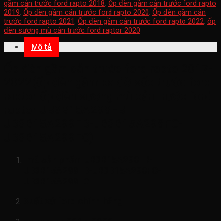
gầm cản trước ford rapto 2018
,
Ốp đèn gầm cản trước ford rapto
2019
,
Ốp đèn gầm cản trước ford rapto 2020
,
Ốp đèn gầm cản
trước ford rapto 2021
,
Ốp đèn gầm cản trước ford rapto 2022
,
ốp
đèn sương mù cản trước ford raptor 2020
Mô tả
Ốp đèn gầm cản trước ford rapto 2017-
2022(ốp đèn gầm ba đờ sốc trước ford
raptor-ốp đèn sương mù cản trước ford
raptor-JB3B15A298FB-
JB3B15A299FB-JB3B15A298FC-
JB3B15A299FC)
mã sản phẩm
JB3B15A298FB-
JB3B15A299FB-JB3B15A298FC-
JB3B15A299FC
Xuất xứ ford chính hãng