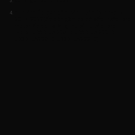
xe ranger 2017-2022
hình ảnh
Ốp đèn gầm cản trước ford rapto
2017-2022(ốp đèn gầm ba đờ sốc trước ford
raptor-ốp đèn sương mù cản trước ford
raptor-JB3B15A298FB-JB3B15A299FB-
JB3B15A298FC-JB3B15A299FC)