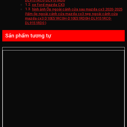
DL9151RC0-DL9151RD0
xe ford mazda CX3
hình ảnh Ốp ngoài cánh cửa sau mazda cx3 2020-2025
(tấm ốp ngoài cánh cửa mazda cx3 nẹp ngoài cánh cửa
mazda cx3 D10E51RC0H-D10E51RD0H-DL9151RC0-
DL9151RD0 )
Sản phẩm tương tự