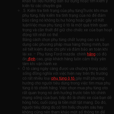
khảo tài liệu hướng dẫn sử dụng hoặc tìm kiếm ý
kiến ​​từ các chuyên gia
.5. Kiểm tra tình trạng của phụ tùngTrước khi mua
phụ tùng, hãy kiểm tra tình trạng của nó để đảm
bảo rằng nó không bị hư hỏng hoặc gãy vỡ.Kết
luậnViệc mua phụ tùng ô tô là một quá trình quan
trọng và cần thiết để giữ cho chiếc xe của bạn hoạt
động tốt nhất có thể.
Bằng cách chọn phụ tùng chất lượng cao và sử
dụng các phương pháp mua hàng thông minh, bạn
sẽ tiết kiệm được chi phí và đảm bảo an toàn khi
lái xe..– Phụ tùng Ford mazda chính
hãng
có độ
ổn
định
cao, giúp khách hàng luôn cảm thấy yên
tâm khi vận hành xe.
Ô tô càng ngày càng được ưa chuộng trong cuộc
sống đồng nghĩa với việc hiện nay trên thị trường
có rất nhiều loại
phụ tùng ô tô
gây mất phương
hướng cho người tiêu dùng trong việc tìm mua phụ
tùng ô tô chính hãng. Việc chọn mua phụ tùng oto
rất quan trọng nó ảnh hưởng trước tiên tới chính
mạng sống của bạn, tiếp đó là chiếc xe của bạn dễ
hỏng hóc, cuối cùng là tiền mất tật mang. Do đó,
người tiêu dùng dù có tìm hiểu chuyên sâu hay
không cũng nên tham khảo một số thông tin để