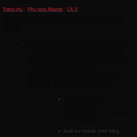
Trang chủ
/
Phụ tùng Mazda
/
CX-3
Ốp ngoài cánh cửa sau mazda cx3 2020-
2025
Ốp ngoài cánh cửa sau mazda
cx3 2020-2025 (tấm ốp ngoài
cánh cửa mazda cx3 nẹp ngoài
cánh cửa mazda cx3
D10E51RC0H-D10E51RD0H-
DL9151RC0-DL9151RD0 )
mã sản phẩmn
D10E51RC0H-
D10E51RD0H-DL9151RC0-
DL9151RD0
Xuất xứ mazda chính hãng