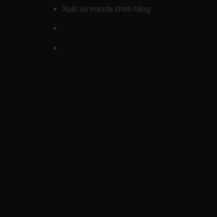
Xuất xứ mazda chính hãng
xe ford mazda CX3
hình ảnh
Ốp ngoài cánh cửa sau
mazda cx3 2020-2025 (tấm ốp
ngoài cánh cửa mazda cx3 nẹp ngoài
cánh cửa mazda cx3 D10E51RC0H-
D10E51RD0H-DL9151RC0-
DL9151RD0 )