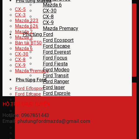
Phụ tùng Mazda
Mazda 6
CX-5
CX-30
CX-3
CX-8
Mazda 323
CX-9
Mazda 626
Mazda Premacy
Mazda 2
Phụ tùng Ford
Mazda 3
Ford Ecosport
Bán tải BT50
Ford Escape
Mazda 6
Ford Everest
CX-30
Ford Focus
CX-8
Ford Fiesta
CX-9
Ford Modeo
Mazda Premacy
Ford Transit
Phụ tùng Ford
Ford Ranger
Ford laser
Ford Ecosport
Ford Exprole
Ford Escape
Ford Everest
HỖ TRỢ TRỰC TUYẾN
Ford Focus
Ford Fiesta
Hotline: 0967851443
Ford Modeo
Email: phutungfordmazda@gmail.com
Ford Transit
Ford Ranger
Ford laser
Ford Exprole