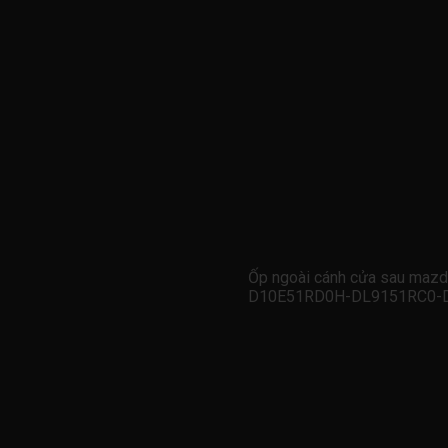
Ốp ngoài cánh cửa sau maz
D10E51RD0H-DL9151RC0-