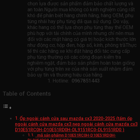
chọn lựa được sản phẩm đảm bảo chất lượng và
an toàn.Người mua không có kinh nghiệm cũng rất
khó để phân biệt hàng chính hãng, hàng OEM, phụ
tùng nhái hay phụ tùng đã qua sử dụng. Do vậy,
khác hang có thể lựa chọn phụ tùng thay thế OEM
phù hợp với tài chính của mình nhưng chỉ nên mua
đối với các mặt hàng có giá trị hoặc kích thước lớn
như động cơ, hộp đen, hộp số, kính, phông trầThực
tế thì các hãng xe khi đặt hàng đối tác cung cấp
phụ tùng thường có các công đoạn kiểm tra
nghiêm ngặt, đảm bảo sản phẩm hoàn toàn giống
với phụ tùng trên xe của nhà sản xuất nhằm đảm
bảo uy tín và thương hiệu của hãng.
Hotline:
0967851443
Table of Contents
Ốp ngoài cánh cửa sau mazda cx3 2020-2025 (tấm ốp
ngoài cánh cửa mazda cx3 nẹp ngoài cánh cửa mazda cx3
D10E51RC0H-D10E51RD0H-DL9151RC0-DL9151RD0 )
mã sản phẩmn D10E51RC0H-D10E51RD0H-