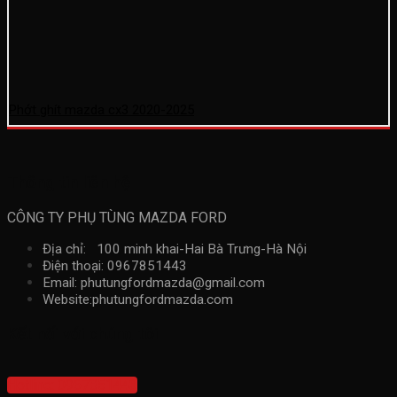
Phớt ghít mazda cx3 2020-2025
Thông tin liên hệ
CÔNG TY PHỤ TÙNG MAZDA FORD
Địa chỉ: 100 minh khai-Hai Bà Trưng-Hà Nội
Điện thoại: 0967851443
Email: phutungfordmazda@gmail.com
Website:phutungfordmazda.com
Kết nối với chúng tôi
Hotline: 0967851443