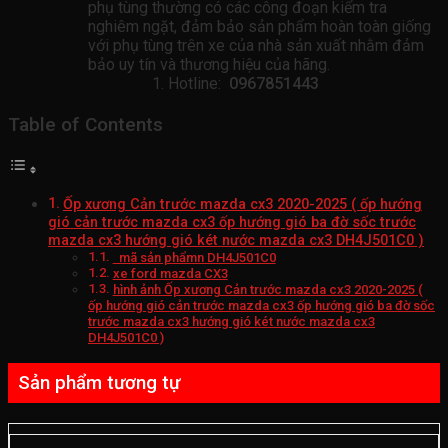
phụ tùng thường có các công đoạn kiểm tra
nghiêm ngặt, đảm bảo sản phẩm hoàn toàn giống
với phụ tùng trên xe của nhà sản xuất nhằm đảm
bảo uy tín và thương hiệu của hãng.
Hotline:
0967851443
Table of Contents
Ốp xương Cản trước mazda cx3 2020-2025 ( ốp hướng
gió cản trước mazda cx3 ốp hướng gió ba đờ sốc trước
mazda cx3 hướng gió két nước mazda cx3 DH4J501C0 )
mã sản phẩmn DH4J501C0
xe ford mazda CX3
hình ảnh Ốp xương Cản trước mazda cx3 2020-2025 (
ốp hướng gió cản trước mazda cx3 ốp hướng gió ba đờ sốc
trước mazda cx3 hướng gió két nước mazda cx3
DH4J501C0 )
Sản phẩm tương tự