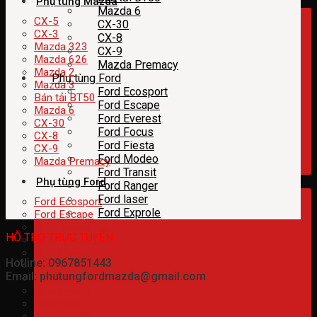
Phụ tùng Mazda
Mazda 6
CX-5
CX-30
CX-3
CX-8
Mazda 323
CX-9
Mazda 626
Mazda Premacy
Mazda 2
Phụ tùng Ford
Mazda 3
Ford Ecosport
Bán tải BT50
Ford Escape
Mazda 6
Ford Everest
CX-30
Ford Focus
CX-8
Ford Fiesta
CX-9
Ford Modeo
Mazda Premacy
Ford Transit
Phụ tùng Ford
Ford Ranger
Ford laser
Ford Ecosport
Ford Exprole
Ford Escape
Ford Everest
HỖ TRỢ TRỰC TUYẾN
Ford Focus
Ford Fiesta
Hotline: 0967851443
Ford Modeo
Email: phutungfordmazda@gmail.com
Ford Transit
Ford Ranger
Ford laser
Ford Exprole