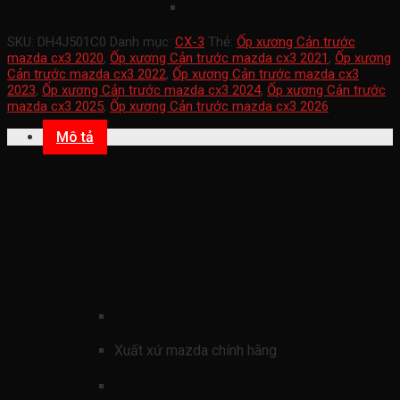
xe ford mazda CX3
SKU:
DH4J501C0
Danh mục:
CX-3
Thẻ:
Ốp xương Cản trước
mazda cx3 2020
,
Ốp xương Cản trước mazda cx3 2021
,
Ốp xương
Cản trước mazda cx3 2022
,
Ốp xương Cản trước mazda cx3
2023
,
Ốp xương Cản trước mazda cx3 2024
,
Ốp xương Cản trước
mazda cx3 2025
,
Ốp xương Cản trước mazda cx3 2026
Mô tả
Ốp xương Cản trước mazda cx3 2020-
2025 ( ốp hướng gió cản trước mazda
cx3 ốp hướng gió ba đờ sốc trước
mazda cx3 hướng gió két nước mazda
cx3 DH4J501C0 )
mã sản phẩmn
DH4J501C0
Xuất xứ mazda chính hãng
xe ford mazda CX3