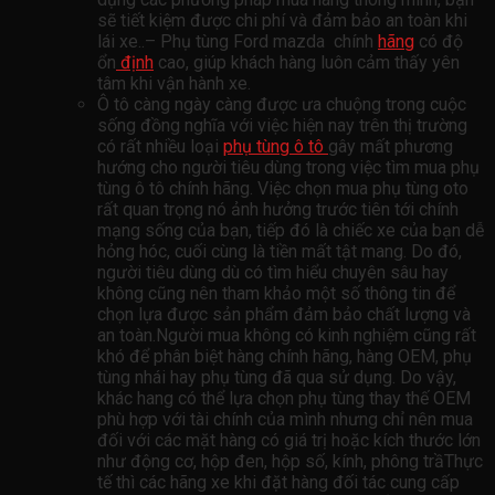
sẽ tiết kiệm được chi phí và đảm bảo an toàn khi
lái xe..– Phụ tùng Ford mazda chính
hãng
có độ
ổn
định
cao, giúp khách hàng luôn cảm thấy yên
tâm khi vận hành xe.
Ô tô càng ngày càng được ưa chuộng trong cuộc
sống đồng nghĩa với việc hiện nay trên thị trường
có rất nhiều loại
phụ tùng ô tô
gây mất phương
hướng cho người tiêu dùng trong việc tìm mua phụ
tùng ô tô chính hãng. Việc chọn mua phụ tùng oto
rất quan trọng nó ảnh hưởng trước tiên tới chính
mạng sống của bạn, tiếp đó là chiếc xe của bạn dễ
hỏng hóc, cuối cùng là tiền mất tật mang. Do đó,
người tiêu dùng dù có tìm hiểu chuyên sâu hay
không cũng nên tham khảo một số thông tin để
chọn lựa được sản phẩm đảm bảo chất lượng và
an toàn.Người mua không có kinh nghiệm cũng rất
khó để phân biệt hàng chính hãng, hàng OEM, phụ
tùng nhái hay phụ tùng đã qua sử dụng. Do vậy,
khác hang có thể lựa chọn phụ tùng thay thế OEM
phù hợp với tài chính của mình nhưng chỉ nên mua
đối với các mặt hàng có giá trị hoặc kích thước lớn
như động cơ, hộp đen, hộp số, kính, phông trầThực
tế thì các hãng xe khi đặt hàng đối tác cung cấp