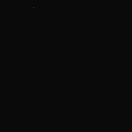
hình ảnh
Ốp xương Cản trước mazda
cx3 2020-2025 ( ốp hướng gió cản
trước mazda cx3 ốp hướng gió ba
đờ sốc trước mazda cx3 hướng gió
két nước mazda cx3 DH4J501C0 )