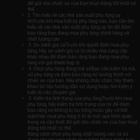
để giữ cho chiếc xe của bạn hoạt động tốt nhất có
thể.
2. Tìm hiểu về các nhà sản xuất phụ tùng uy
tínTrước khi mua bất kỳ phụ tùng nào, bạn cần tìm
hiểu về các nhà sản xuất phụ tùng uy tín để đảm
bảo rằng bạn đang mua phụ tùng chính hãng và
chất lượng cao
.3. So sánh giá cảTrước khi quyết định mua phụ
tùng, hãy so sánh giá cả từ nhiều nhà cung cấp
khác nhau để đảm bảo rằng bạn đang mua phụ
tùng với giá thành hợp lý
.4. Chọn phụ tùng đúng mã sốBạn cần kiểm tra mã
số phụ tùng và đảm bảo rằng nó tương thích với
chiếc xe của bạn. Nếu không chắc chắn, hãy tham
khảo tài liệu hướng dẫn sử dụng hoặc tìm kiếm ý
kiến ​​từ các chuyên gia
.5. Kiểm tra tình trạng của phụ tùngTrước khi mua
phụ tùng, hãy kiểm tra tình trạng của nó để đảm
bảo rằng nó không bị hư hỏng hoặc gãy vỡ.Kết
luậnViệc mua phụ tùng ô tô là một quá trình quan
trọng và cần thiết để giữ cho chiếc xe của bạn hoạt
động tốt nhất có thể.
Bằng cách chọn phụ tùng chất lượng cao và sử
dụng các phương pháp mua hàng thông minh, bạn