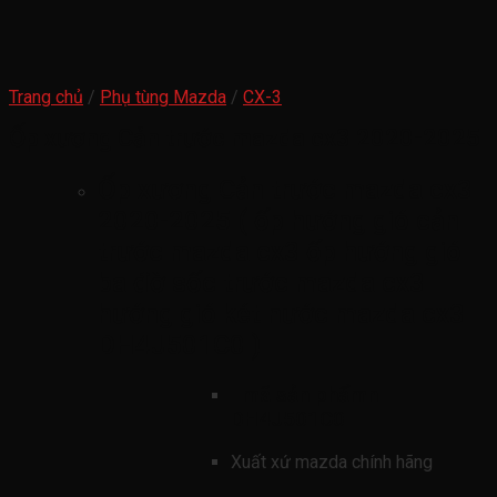
Trang chủ
/
Phụ tùng Mazda
/
CX-3
Ốp xương Cản trước mazda cx3 2020-2025
Ốp xương Cản trước mazda cx3
2020-2025 ( ốp hướng gió cản
trước mazda cx3 ốp hướng gió
ba đờ sốc trước mazda cx3
hướng gió két nước mazda cx3
DH4J501C0 )
mã sản phẩmn
DH4J501C0
Xuất xứ mazda chính hãng