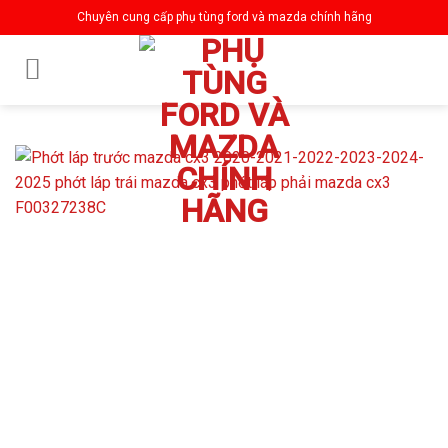
Skip
Chuyên cung cấp phụ tùng ford và mazda chính hãng
to
content