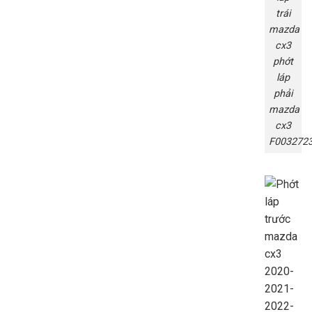
trái
mazda
cx3
phớt
láp
phải
mazda
cx3
F003272