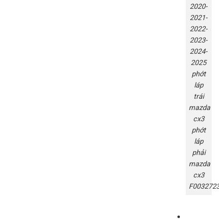
2020-
2021-
2022-
2023-
2024-
2025
phớt
láp
trái
mazda
cx3
phớt
láp
phải
mazda
cx3
F003272