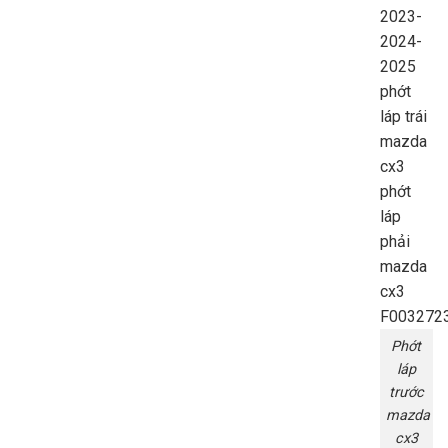
Phớt
láp
trước
mazda
cx3