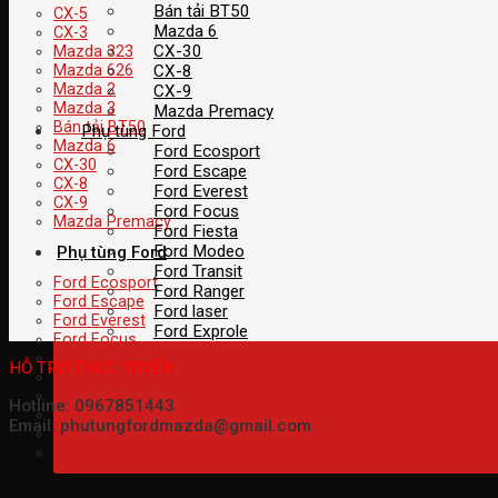
Bán tải BT50
CX-5
Mazda 6
CX-3
CX-30
Mazda 323
CX-8
Mazda 626
Mazda 2
CX-9
Mazda 3
Mazda Premacy
Bán tải BT50
Phụ tùng Ford
Mazda 6
Ford Ecosport
CX-30
Ford Escape
CX-8
Ford Everest
CX-9
Ford Focus
Mazda Premacy
Ford Fiesta
Ford Modeo
Phụ tùng Ford
Ford Transit
Ford Ecosport
Ford Ranger
Ford Escape
Ford laser
Ford Everest
Ford Exprole
Ford Focus
Ford Fiesta
HỖ TRỢ TRỰC TUYẾN
Ford Modeo
Ford Transit
Hotline: 0967851443
Ford Ranger
Email: phutungfordmazda@gmail.com
Ford laser
Ford Exprole