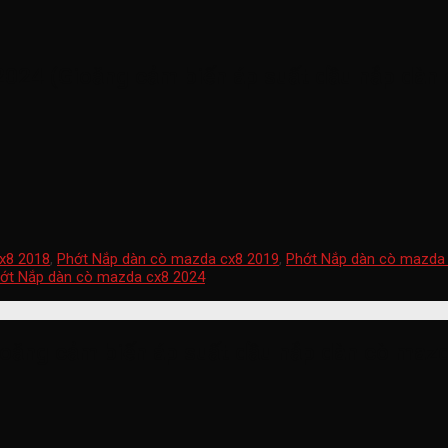
024 (Gioăng cảm biến áp suất dầu nắp dàn 
x8 2018
,
Phớt Nắp dàn cò mazda cx8 2019
,
Phớt Nắp dàn cò mazda
ớt Nắp dàn cò mazda cx8 2024
ăng cảm biến áp suất dầu nắp dàn cò mazda