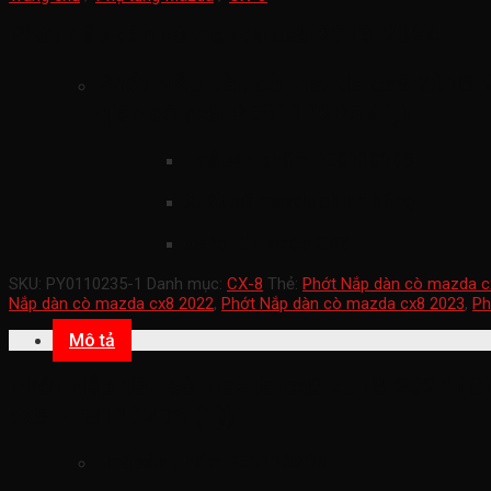
Phớt Nắp dàn cò mazda cx8 2018-2024
Phớt Nắp dàn cò mazda cx8 2018-2
giàn cò cx8 PE01102D5 (1))
mã sản phẩm
PE01102D5
Xuất xứ mazda chính hãng
xe ford mazda CX8
SKU:
PY0110235-1
Danh mục:
CX-8
Thẻ:
Phớt Nắp dàn cò mazda c
Nắp dàn cò mazda cx8 2022
,
Phớt Nắp dàn cò mazda cx8 2023
,
Ph
Mô tả
Phớt Nắp dàn cò mazda cx8 2018-2024 (Gio
cx8 PE01102D5 (1))
mã sản phẩm
PE01102D5