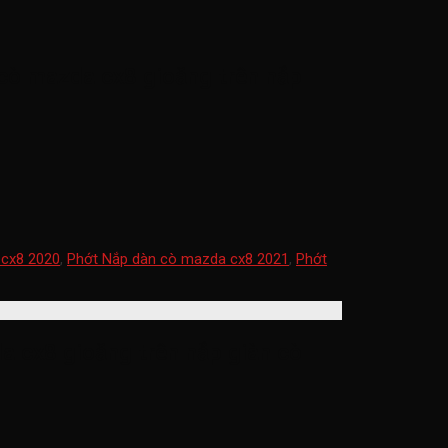
cò mazda cx8 gioăng trên nắp
 cx8 2020
,
Phớt Nắp dàn cò mazda cx8 2021
,
Phớt
 cx8 gioăng trên nắp giàn cò