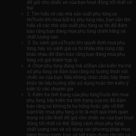
để giữ cho chiếc xe của bạn hoạt động tốt nhất có
thể.
2. Tìm hiểu về các nhà sản xuất phụ tùng uy
tínTrước khi mua bất kỳ phụ tùng nào, bạn cần tìm
hiểu về các nhà sản xuất phụ tùng uy tín để đảm
bảo rằng bạn đang mua phụ tùng chính hãng và
chất lượng cao
.3. So sánh giá cảTrước khi quyết định mua phụ
tùng, hãy so sánh giá cả từ nhiều nhà cung cấp
khác nhau để đảm bảo rằng bạn đang mua phụ
tùng với giá thành hợp lý
.4. Chọn phụ tùng đúng mã sốBạn cần kiểm tra mã
số phụ tùng và đảm bảo rằng nó tương thích với
chiếc xe của bạn. Nếu không chắc chắn, hãy tham
khảo tài liệu hướng dẫn sử dụng hoặc tìm kiếm ý
kiến ​​từ các chuyên gia
.5. Kiểm tra tình trạng của phụ tùngTrước khi mua
phụ tùng, hãy kiểm tra tình trạng của nó để đảm
bảo rằng nó không bị hư hỏng hoặc gãy vỡ.Kết
luậnViệc mua phụ tùng ô tô là một quá trình quan
trọng và cần thiết để giữ cho chiếc xe của bạn hoạt
động tốt nhất có thể. Bằng cách chọn phụ tùng
chất lượng cao và sử dụng các phương pháp mua
hàng thông minh, bạn sẽ tiết kiệm được chi phí và