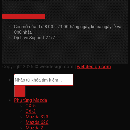
Hotline: 0967851443
Giờ mở cửa: Từ 8:00 - 21:00 hằng ngày, kể cả ngày lễ và
Chủ nhật.
Dịch vụ Support 24/7
Copyright 2026 ©
webdesign.com |
webdesign.com
Tìm
kiếm:
Phụ tùng Mazda
CX-5
CX-3
Mazda 323
Mazda 626
Mazda 2