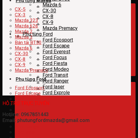
Phụ tùng Mazda
Mazda 6
CX-5
CX-30
CX-3
CX-8
Mazda 323
CX-9
Mazda 626
Mazda Premacy
Mazda 2
Phụ tùng Ford
Mazda 3
Ford Ecosport
Bán tải BT50
Ford Escape
Mazda 6
Ford Everest
CX-30
Ford Focus
CX-8
Ford Fiesta
CX-9
Ford Modeo
Mazda Premacy
Ford Transit
Phụ tùng Ford
Ford Ranger
Ford laser
Ford Ecosport
Ford Exprole
Ford Escape
Ford Everest
HỖ TRỢ TRỰC TUYẾN
Ford Focus
Ford Fiesta
Hotline: 0967851443
Ford Modeo
Email: phutungfordmazda@gmail.com
Ford Transit
Ford Ranger
Ford laser
Ford Exprole