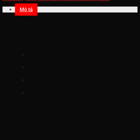
Mô tả
Rô tuyn cân bằng trước mazda bt50
2020-2024 ( Thanh cân bằng trước
mazda bt50 1K0034150-1K0134150)
mã sản phẩm
1K0034150-1K0134150
Xuất xứ mazda chính hãng
xe ford mazda BT50
hình ảnh
Rô tuyn cân bằng trước mazda
bt50 2020-2024 ( Thanh cân bằng trước
mazda bt50 1K0034150-1K0134150)