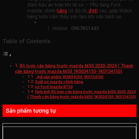
đảm bảo an toàn khi lái xe..– Phụ tùng Ford
mazda chính
hãng
có độ ổn
định
cao, giúp khách
hàng luôn cảm thấy yên tâm khi vận hành xe.
Hotline:
0967851443
Table of Contents
Rô tuyn cân bằng trước mazda bt50 2020-2024 ( Thanh
cân bằng trước mazda bt50 1K0034150-1K0134150)
mã sản phẩm 1K0034150-1K0134150
Xuất xứ mazda chính hãng
xe ford mazda BT50
hình ảnh Rô tuyn cân bằng trước mazda bt50 2020-2024
( Thanh cân bằng trước mazda bt50 1K0034150-1K0134150)
Sản phẩm tương tự