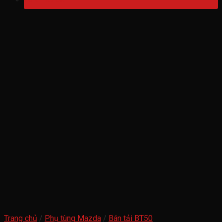
Trang chủ
/
Phụ tùng Mazda
/
Bán tải BT50