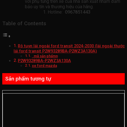
với phụ tùng trên xe của nhà sản xuất nhằm đảm
bảo uy tín và thương hiệu của hãng.
Hotline:
0967851443
Table of Contents
Rô tuyn lái ngoài ford transit 2024-2030 (lái ngoài thước
lái ford transit P2W93289BA-P2WZ3A130A)
mã sản phẩmn
P2W93289BA-P2WZ3A130A
xe ford mazda
Sản phẩm tương tự