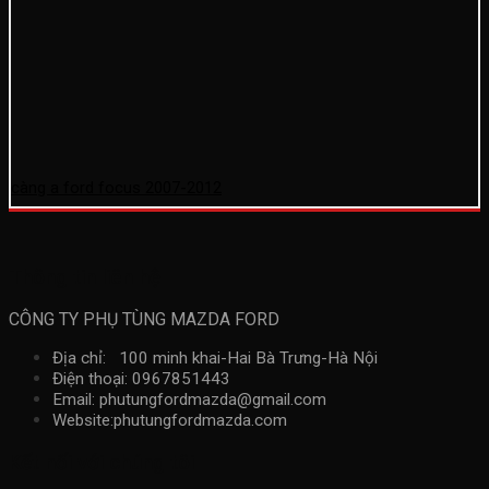
càng a ford focus 2007-2012
Thông tin liên hệ
CÔNG TY PHỤ TÙNG MAZDA FORD
Địa chỉ: 100 minh khai-Hai Bà Trưng-Hà Nội
Điện thoại: 0967851443
Email: phutungfordmazda@gmail.com
Website:phutungfordmazda.com
Kết nối với chúng tôi