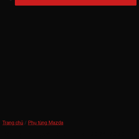
Trang chủ
/
Phụ tùng Mazda
Rô tuyn lái ngoài ford transit 2024-2030