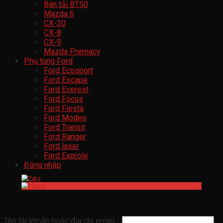
Bán tải BT50
Mazda 6
CX-30
CX-8
CX-9
Mazda Premacy
Phụ tùng Ford
Ford Ecosport
Ford Escape
Ford Everest
Ford Focus
Ford Fiesta
Ford Modeo
Ford Transit
Ford Ranger
Ford laser
Ford Exprole
Đăng nhập
Đăng nhập
Tên tài khoản hoặc địa chỉ email