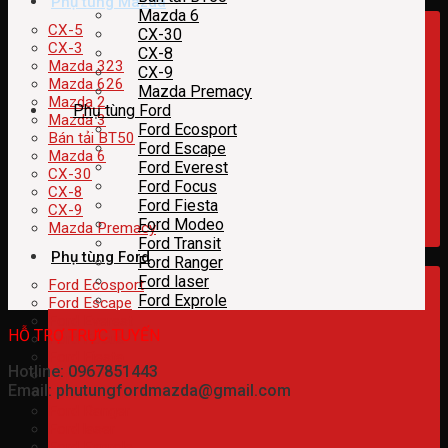
Phụ tùng Mazda
Mazda 6
CX-5
CX-30
CX-3
CX-8
Mazda 323
CX-9
Mazda 626
Mazda Premacy
Mazda 2
Phụ tùng Ford
Mazda 3
Ford Ecosport
Bán tải BT50
Ford Escape
Mazda 6
Ford Everest
CX-30
Ford Focus
CX-8
Ford Fiesta
CX-9
Ford Modeo
Mazda Premacy
Ford Transit
Phụ tùng Ford
Ford Ranger
Ford laser
Ford Ecosport
Ford Exprole
Ford Escape
Ford Everest
HỖ TRỢ TRỰC TUYẾN
Ford Focus
Ford Fiesta
Hotline: 0967851443
Ford Modeo
Email: phutungfordmazda@gmail.com
Ford Transit
Ford Ranger
Ford laser
Ford Exprole