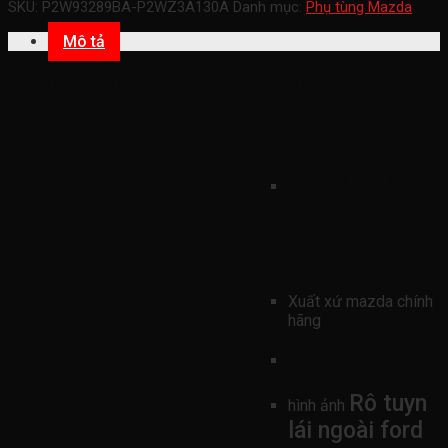
SKU:
P2W93289BA-P2WZ3A130A
Danh mục:
Phụ tùng Mazda
Mô tả
Rô tuyn lái ngoài ford transit 2024-2030
(lái ngoài thước lái ford transit
P2W93289BA-P2WZ3A130A)
mã sản phẩmn
P2W93289BA-
P2WZ3A130A
Xuất xứ mazda chính
hãng
xe ford mazda
Rô tuyn
hình ảnh
lái ngoài ford