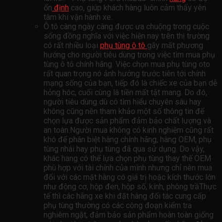
ổn
định
cao, giúp khách hàng luôn cảm thấy yên
tâm khi vận hành xe.
Ô tô càng ngày càng được ưa chuộng trong cuộc
sống đồng nghĩa với việc hiện nay trên thị trường
có rất nhiều loại
phụ tùng ô tô
gây mất phương
hướng cho người tiêu dùng trong việc tìm mua phụ
tùng ô tô chính hãng. Việc chọn mua phụ tùng oto
rất quan trọng nó ảnh hưởng trước tiên tới chính
mạng sống của bạn, tiếp đó là chiếc xe của bạn dễ
hỏng hóc, cuối cùng là tiền mất tật mang. Do đó,
người tiêu dùng dù có tìm hiểu chuyên sâu hay
không cũng nên tham khảo một số thông tin để
chọn lựa được sản phẩm đảm bảo chất lượng và
an toàn.Người mua không có kinh nghiệm cũng rất
khó để phân biệt hàng chính hãng, hàng OEM, phụ
tùng nhái hay phụ tùng đã qua sử dụng. Do vậy,
khác hang có thể lựa chọn phụ tùng thay thế OEM
phù hợp với tài chính của mình nhưng chỉ nên mua
đối với các mặt hàng có giá trị hoặc kích thước lớn
như động cơ, hộp đen, hộp số, kính, phông trầThực
tế thì các hãng xe khi đặt hàng đối tác cung cấp
phụ tùng thường có các công đoạn kiểm tra
nghiêm ngặt, đảm bảo sản phẩm hoàn toàn giống