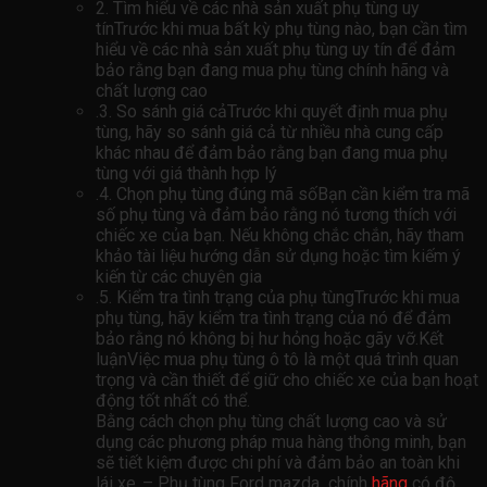
2. Tìm hiểu về các nhà sản xuất phụ tùng uy
tínTrước khi mua bất kỳ phụ tùng nào, bạn cần tìm
hiểu về các nhà sản xuất phụ tùng uy tín để đảm
bảo rằng bạn đang mua phụ tùng chính hãng và
chất lượng cao
.3. So sánh giá cảTrước khi quyết định mua phụ
tùng, hãy so sánh giá cả từ nhiều nhà cung cấp
khác nhau để đảm bảo rằng bạn đang mua phụ
tùng với giá thành hợp lý
.4. Chọn phụ tùng đúng mã sốBạn cần kiểm tra mã
số phụ tùng và đảm bảo rằng nó tương thích với
chiếc xe của bạn. Nếu không chắc chắn, hãy tham
khảo tài liệu hướng dẫn sử dụng hoặc tìm kiếm ý
kiến ​​từ các chuyên gia
.5. Kiểm tra tình trạng của phụ tùngTrước khi mua
phụ tùng, hãy kiểm tra tình trạng của nó để đảm
bảo rằng nó không bị hư hỏng hoặc gãy vỡ.Kết
luậnViệc mua phụ tùng ô tô là một quá trình quan
trọng và cần thiết để giữ cho chiếc xe của bạn hoạt
động tốt nhất có thể.
Bằng cách chọn phụ tùng chất lượng cao và sử
dụng các phương pháp mua hàng thông minh, bạn
sẽ tiết kiệm được chi phí và đảm bảo an toàn khi
lái xe..– Phụ tùng Ford mazda chính
hãng
có độ