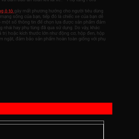
ng ô tô
gây mất phương hướng cho người tiêu dùng
 mạng sống của bạn, tiếp đó là chiếc xe của bạn dễ
hảo một số thông tin để chọn lựa được sản phẩm đảm
g nhái hay phụ tùng đã qua sử dụng. Do vậy, khác
 trị hoặc kích thước lớn như động cơ, hộp đen, hộp
iêm ngặt, đảm bảo sản phẩm hoàn toàn giống với phụ