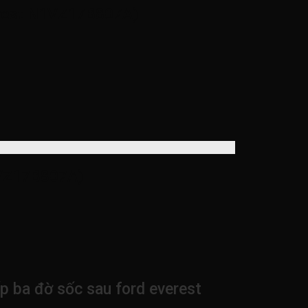
verest N1VZ17B807A)
1VZ17B807A)
p ba đờ sốc sau ford everest