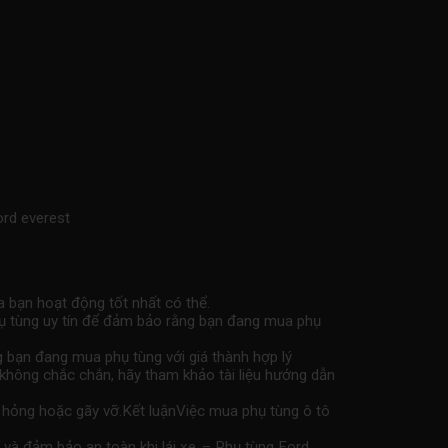
rd everest
a bạn hoạt động tốt nhất có thể.
phụ tùng uy tín để đảm bảo rằng bạn đang mua phụ
g bạn đang mua phụ tùng với giá thành hợp lý
không chắc chắn, hãy tham khảo tài liệu hướng dẫn
hư hỏng hoặc gãy vỡ.Kết luậnViệc mua phụ tùng ô tô
và đảm bảo an toàn khi lái xe..– Phụ tùng Ford