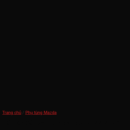
Trang chủ
/
Phụ tùng Mazda
Tấm ốp Cản sau ford everest 2022-2027