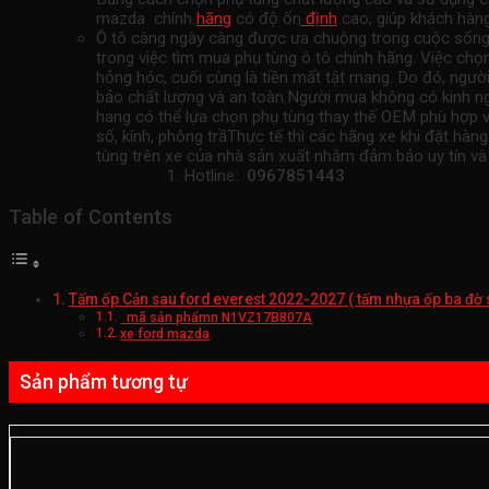
mazda chính
hãng
có độ ổn
định
cao, giúp khách hàng
Ô tô càng ngày càng được ưa chuộng trong cuộc sống đồ
trong việc tìm mua phụ tùng ô tô chính hãng. Việc chọ
hỏng hóc, cuối cùng là tiền mất tật mang. Do đó, ngư
bảo chất lượng và an toàn.Người mua không có kinh ng
hang có thể lựa chọn phụ tùng thay thế OEM phù hợp vớ
số, kính, phông trầThực tế thì các hãng xe khi đặt h
tùng trên xe của nhà sản xuất nhằm đảm bảo uy tín và
Hotline:
0967851443
Table of Contents
Tấm ốp Cản sau ford everest 2022-2027 ( tấm nhựa ốp ba đờ
mã sản phẩmn N1VZ17B807A
xe ford mazda
Sản phẩm tương tự