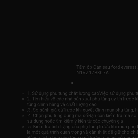
Tấm ốp Cản sau ford everes
N1VZ17B807A
1. Sử dụng phụ tùng chất lượng caoViệc sử dụng phụ tù
2. Tìm hiểu về các nhà sản xuất phụ tùng uy tínTrước 
tùng chính hãng và chất lượng cao
.3. So sánh giá cảTrước khi quyết định mua phụ tùng, 
.4. Chọn phụ tùng đúng mã sốBạn cần kiểm tra mã số p
sử dụng hoặc tìm kiếm ý kiến ​​từ các chuyên gia
.5. Kiểm tra tình trạng của phụ tùngTrước khi mua phụ
là một quá trình quan trọng và cần thiết để giữ cho ch
Bằng cách chọn phụ tùng chất lượng cao và sử dụng cá