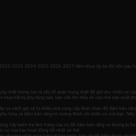
t 2022-2023-2024-2025-2026-2027-tấm nhựa ốp ba đờ sốc sau fo
ng chất lượng cao là yếu tố quan trọng nhất để giữ cho chiếc xe củ
khi mua bất kỳ phụ tùng nào, bạn cần tìm hiểu về các nhà sản xuất 
hãy so sánh giá cả từ nhiều nhà cung cấp khác nhau để đảm bảo rằn
hụ tùng và đảm bảo rằng nó tương thích với chiếc xe của bạn. Nếu 
 tùng, hãy kiểm tra tình trạng của nó để đảm bảo rằng nó không bị 
iếc xe của bạn hoạt động tốt nhất có thể.
c phương pháp mua hàng thông minh, bạn sẽ tiết kiệm được chi phí 