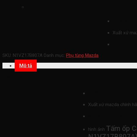
Tấm ốp Cản sau ford everest 2022
mã sản 
Xuất xứ ma
xe ford m
SKU:
N1VZ17B807A
Danh mục:
Phụ tùng Mazda
Mô tả
Tấm ốp Cản sau ford everest 2022-2027 (
N1
mã sản phẩmn
Xuất xứ mazda chính h
xe ford mazda
Tấm ốp Cả
hình ảnh
N1VZ17B807A