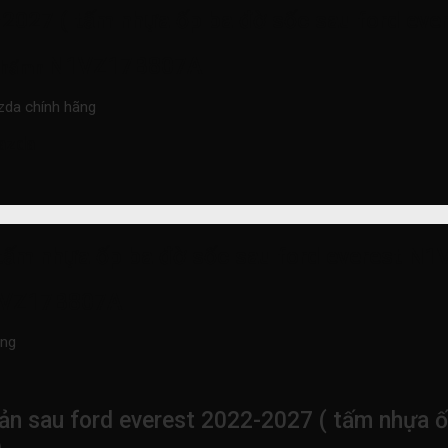
-2027 ( tấm nhựa ốp ba đờ sốc sau ford e
N1VZ17B807A
phẩmn
zda chính hãng
azda
 tấm nhựa ốp ba đờ sốc sau ford everest N
VZ17B807A
ãng
n sau ford everest 2022-2027 ( tấm nhựa ố
)