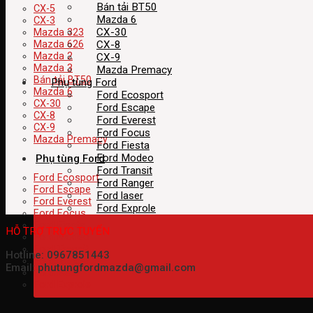
Bán tải BT50
CX-5
Mazda 6
CX-3
CX-30
Mazda 323
CX-8
Mazda 626
Mazda 2
CX-9
Mazda 3
Mazda Premacy
Bán tải BT50
Phụ tùng Ford
Mazda 6
Ford Ecosport
CX-30
Ford Escape
CX-8
Ford Everest
CX-9
Ford Focus
Mazda Premacy
Ford Fiesta
Ford Modeo
Phụ tùng Ford
Ford Transit
Ford Ecosport
Ford Ranger
Ford Escape
Ford laser
Ford Everest
Ford Exprole
Ford Focus
Ford Fiesta
HỖ TRỢ TRỰC TUYẾN
Ford Modeo
Ford Transit
Hotline: 0967851443
Ford Ranger
Email: phutungfordmazda@gmail.com
Ford laser
Ford Exprole