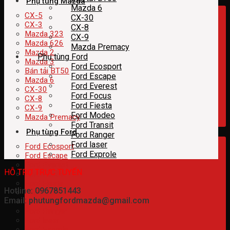
Phụ tùng Mazda
Mazda 6
CX-5
CX-30
CX-3
CX-8
Mazda 323
CX-9
Mazda 626
Mazda Premacy
Mazda 2
Phụ tùng Ford
Mazda 3
Ford Ecosport
Bán tải BT50
Ford Escape
Mazda 6
Ford Everest
CX-30
Ford Focus
CX-8
Ford Fiesta
CX-9
Ford Modeo
Mazda Premacy
Ford Transit
Phụ tùng Ford
Ford Ranger
Ford laser
Ford Ecosport
Ford Exprole
Ford Escape
Ford Everest
HỖ TRỢ TRỰC TUYẾN
Ford Focus
Ford Fiesta
Hotline: 0967851443
Ford Modeo
Email: phutungfordmazda@gmail.com
Ford Transit
Ford Ranger
Ford laser
Ford Exprole