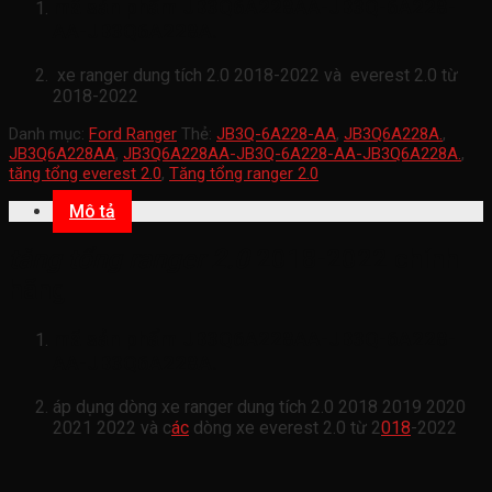
mã sản phẩm
JB3Q6A228AA-JB3Q-6A228-
AA-JB3Q6A228A.
xe ranger dung tích 2.0 2018-2022 và everest 2.0 từ
2018-2022
Danh mục:
Ford Ranger
Thẻ:
JB3Q-6A228-AA
,
JB3Q6A228A.
,
JB3Q6A228AA
,
JB3Q6A228AA-JB3Q-6A228-AA-JB3Q6A228A.
,
tăng tổng everest 2.0
,
Tăng tổng ranger 2.0
Mô tả
tăng tổng ranger 2.0
2018-2022 chính
hãng
mã sản phẩm
JB3Q6A228AA-JB3Q-6A228-
AA-JB3Q6A228A.
áp dụng dòng xe ranger dung tích 2.0 2018 2019 2020
2021 2022 và c
ác
dòng xe everest 2.0 từ 2
018
-2022