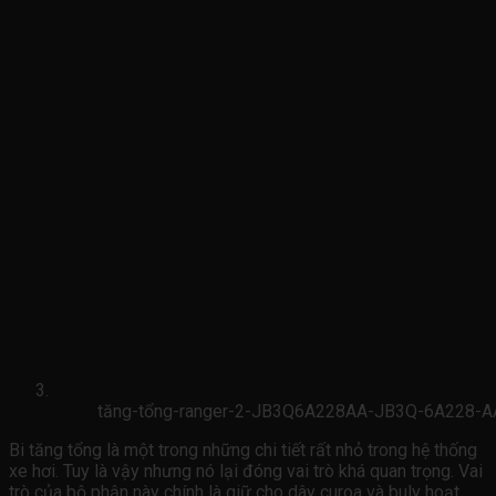
tăng-tổng-ranger-2-JB3Q6A228AA-JB3Q-6A228-A
Bi tăng tổng là một trong những chi tiết rất nhỏ trong hệ thống
xe hơi. Tuy là vậy nhưng nó lại đóng vai trò khá quan trọng. Vai
trò của bộ phận này chính là giữ cho dây curoa và buly hoạt