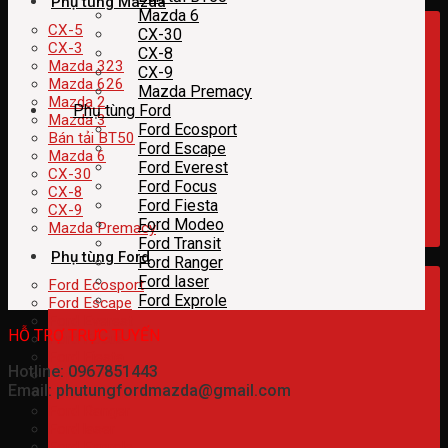
Phụ tùng Mazda
Mazda 6
CX-5
CX-30
CX-3
CX-8
Mazda 323
CX-9
Mazda 626
Mazda Premacy
Mazda 2
Phụ tùng Ford
Mazda 3
Ford Ecosport
Bán tải BT50
Ford Escape
Mazda 6
Ford Everest
CX-30
Ford Focus
CX-8
Ford Fiesta
CX-9
Ford Modeo
Mazda Premacy
Ford Transit
Phụ tùng Ford
Ford Ranger
Ford laser
Ford Ecosport
Ford Exprole
Ford Escape
Ford Everest
HỖ TRỢ TRỰC TUYẾN
Ford Focus
Ford Fiesta
Hotline: 0967851443
Ford Modeo
Email: phutungfordmazda@gmail.com
Ford Transit
Ford Ranger
Ford laser
Ford Exprole