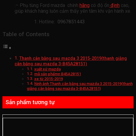
.– Phụ tùng Ford mazda chính
hãng
có độ ổn
định
cao,
giúp khách hàng luôn cảm thấy yên tâm khi vận hành xe.
Hotline:
0967851443
Table of Contents
Thanh cân bằng sau mazda 3 2015-2019(thanh giằng
cân bằng sau mazda 3-B45A28151)
xuất xứ mazda
mã sản phẩmn B45A28151
xe từ 2015-2019
hình ảnh Thanh cân bằng sau mazda 3 2015-2019(thanh
giằng cân bằng sau mazda 3-B45A28151)
Sản phẩm tương tự