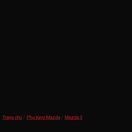
Trang chủ
/
Phụ tùng Mazda
/
Mazda 3
Thanh cân bằng sau mazda 3 2015-2019