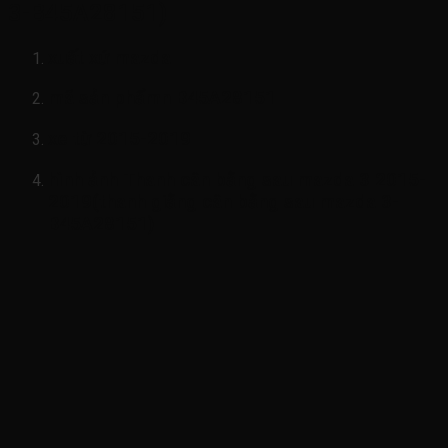
3-B45A28151)
xuất xứ mazda
mã sản phẩmn
B45A28151
xe từ 2015-2019
hình ảnh
Thanh cân bằng sau mazda 3 2015-
2019(thanh giằng cân bằng sau mazda 3-
B45A28151)