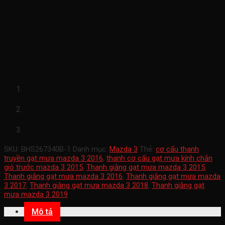
Thanh giằng gạt mưa mazda 3 2015-2019
Thanh giằng gạt mưa mazda 3 2015-
2019(thanh cơ cấu gạt mưa kính chắn
gió trước mazda 3-cơ cấu thanh truyền
gạt mưa mazda 3-BHS267360A)
xuất xứ mazda
mã sản phẩmn
BHS267360A
xe từ 2015-2019
SKU:
BHS267340B-1
Danh mục:
Mazda 3
Thẻ:
cơ cấu thanh
truyền gạt mưa mazda 3 2016
,
thanh cơ cấu gạt mưa kính chắn
gió trước mazda 3 2015
,
Thanh giằng gạt mưa mazda 3 2015
,
Thanh giằng gạt mưa mazda 3 2016
,
Thanh giằng gạt mưa mazda
3 2017
,
Thanh giằng gạt mưa mazda 3 2018
,
Thanh giằng gạt
mưa mazda 3 2019
Mô tả