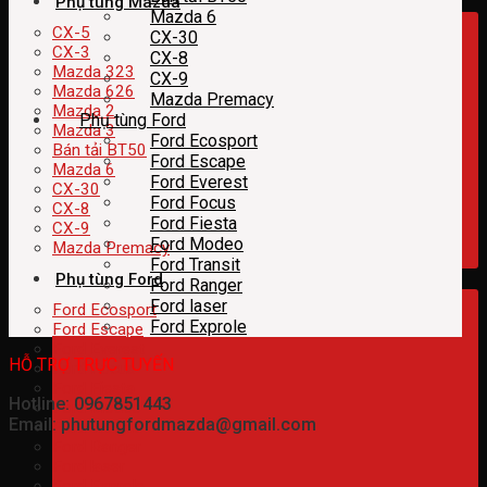
Phụ tùng Mazda
Mazda 6
CX-5
CX-30
CX-3
CX-8
Mazda 323
CX-9
Mazda 626
Mazda Premacy
Mazda 2
Phụ tùng Ford
Mazda 3
Ford Ecosport
Bán tải BT50
Ford Escape
Mazda 6
Ford Everest
CX-30
Ford Focus
CX-8
Ford Fiesta
CX-9
Ford Modeo
Mazda Premacy
Ford Transit
Phụ tùng Ford
Ford Ranger
Ford laser
Ford Ecosport
Ford Exprole
Ford Escape
Ford Everest
HỖ TRỢ TRỰC TUYẾN
Ford Focus
Ford Fiesta
Hotline: 0967851443
Ford Modeo
Email: phutungfordmazda@gmail.com
Ford Transit
Ford Ranger
Ford laser
Ford Exprole