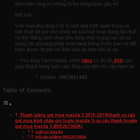
đảm bảo rằng nó không bị hư hỏng hoặc gãy vỡ.
Kết luận
Việc mua phụ tùng ô tô là một quá trình quan trọng và
cần thiết để giữ cho chiếc xe của bạn hoạt động tốt nhất
có thể. Bằng cách chọn phụ tùng chất lượng cao và sử
dụng các phương pháp mua hàng thông minh, bạn sẽ tiết
kiệm được chi phí và đảm bảo an toàn khi lái xe.
.– Phụ tùng Ford mazda chính
hãng
có độ ổn
định
cao,
giúp khách hàng luôn cảm thấy yên tâm khi vận hành xe.
Hotline:
0967851443
Table of Contents
Thanh giằng gạt mưa mazda 3 2015-2019(thanh cơ cấu
gạt mưa kính chắn gió trước mazda 3-cơ cấu thanh truyền
gạt mưa mazda 3-BHS267360A)
xuất xứ mazda
mã sản phẩmn BHS267360A