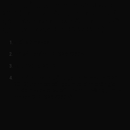
Thanh giằng gạt mưa mazda 3 2015-
2019(thanh cơ cấu gạt mưa kính chắn
gió trước mazda 3-cơ cấu thanh truyền
gạt mưa mazda 3-BHS267360A)
xuất xứ mazda
mã sản phẩmn
BHS267360A
xe từ 2015-2019
hình ảnh
Thanh giằng gạt mưa mazda 3 2015-
2019(thanh cơ cấu gạt mưa kính chắn gió
trước mazda 3-cơ cấu thanh truyền gạt mưa
mazda 3-BHS267360A)