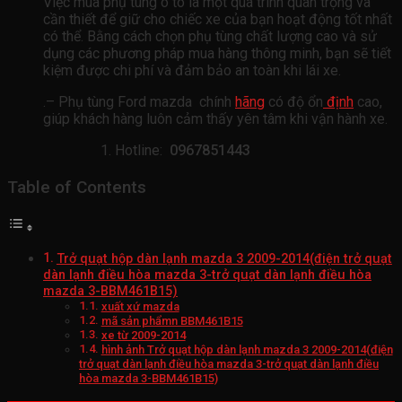
Việc mua phụ tùng ô tô là một quá trình quan trọng và
cần thiết để giữ cho chiếc xe của bạn hoạt động tốt nhất
có thể. Bằng cách chọn phụ tùng chất lượng cao và sử
dụng các phương pháp mua hàng thông minh, bạn sẽ tiết
kiệm được chi phí và đảm bảo an toàn khi lái xe.
.– Phụ tùng Ford mazda chính
hãng
có độ ổn
định
cao,
giúp khách hàng luôn cảm thấy yên tâm khi vận hành xe.
Hotline:
0967851443
Table of Contents
Trở quạt hộp dàn lạnh mazda 3 2009-2014(điện trở quạt
dàn lạnh điều hòa mazda 3-trở quạt dàn lạnh điều hòa
mazda 3-BBM461B15)
xuất xứ mazda
mã sản phẩmn BBM461B15
xe từ 2009-2014
hình ảnh Trở quạt hộp dàn lạnh mazda 3 2009-2014(điện
trở quạt dàn lạnh điều hòa mazda 3-trở quạt dàn lạnh điều
hòa mazda 3-BBM461B15)