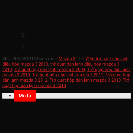
mazda 3-trở quạt dàn lạnh điều hòa
mazda 3-BBM461B15)
xuất xứ mazda
mã sản phẩmn
BBM461B15
xe từ 2009-2014
SKU:
BBM461B15
Danh mục:
Mazda 3
Thẻ:
điện trở quạt dàn lạnh
điều hòa mazda 3 2010
,
trở quạt dàn lạnh điều hòa mazda 3
2010
,
Trở quạt hộp dàn lạnh mazda 3 2009
,
Trở quạt hộp dàn lạnh
mazda 3 2010
,
Trở quạt hộp dàn lạnh mazda 3 2011
,
Trở quạt hộp
dàn lạnh mazda 3 2012
,
Trở quạt hộp dàn lạnh mazda 3 2013
,
Trở
quạt hộp dàn lạnh mazda 3 2014
Mô tả
Trở quạt hộp dàn lạnh mazda 3 2009-
2014(điện trở quạt dàn lạnh điều hòa
mazda 3-trở quạt dàn lạnh điều hòa