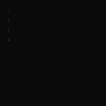
mazda 3-BBM461B15)
xuất xứ mazda
mã sản phẩmn
BBM461B15
xe từ 2009-2014
hình ảnh
Trở quạt hộp dàn lạnh mazda 3
2009-2014(điện trở quạt dàn lạnh điều hòa
mazda 3-trở quạt dàn lạnh điều hòa mazda 3-
BBM461B15)