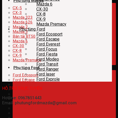
Phụ tùng Mazda
Mazda 6
CX-5
CX-30
CX-3
CX-8
Mazda 323
CX-9
Mazda 626
Mazda Premacy
Mazda 2
Phụ tùng Ford
Mazda 3
Ford Ecosport
Bán tải BT50
Ford Escape
Mazda 6
Ford Everest
CX-30
Ford Focus
CX-8
Ford Fiesta
CX-9
Ford Modeo
Mazda Premacy
Ford Transit
Phụ tùng Ford
Ford Ranger
Ford laser
Ford Ecosport
Ford Exprole
Ford Escape
Ford Everest
HỖ TRỢ TRỰC TUYẾN
Ford Focus
Ford Fiesta
Hotline: 0967851443
Ford Modeo
Email: phutungfordmazda@gmail.com
Ford Transit
Ford Ranger
Ford laser
Ford Exprole