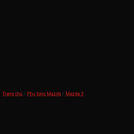
Trang chủ
/
Phụ tùng Mazda
/
Mazda 3
Trở quạt hộp dàn lạnh mazda 3 2009-2014
Trở quạt hộp dàn lạnh mazda 3 2009-
2014(điện trở quạt dàn lạnh điều hòa