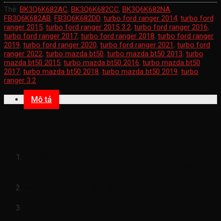
Thẻ:
BK3Q6K682AC
,
BK3Q6K682CC
,
BK3Q6K682NA
,
FB3Q6K682AB
,
FB3Q6K682DD
,
turbo ford ranger 2014
,
turbo ford
ranger 2015
,
turbo ford ranger 2015 3.2
,
turbo ford ranger 2016
,
turbo ford ranger 2017
,
turbo ford ranger 2018
,
turbo ford ranger
2019
,
turbo ford ranger 2020
,
turbo ford ranger 2021
,
turbo ford
ranger 2022
,
turbo mazda bt50
,
turbo mazda bt50 2013
,
turbo
mazda bt50 2015
,
turbo mazda bt50 2016
,
turbo mazda bt50
2017
,
turbo mazda bt50 2018
,
turbo mazda bt50 2019
,
turbo
ranger 3.2
Mô tả
turbo ford ranger 2014-2022 3.2 ( tu bô
tăng áp ranger mazdabt50 3.2)
mã sản phẩm
BK3Q6K682AC,BK3Q6K682CC,BK3Q6K682NA,
xe ranger 2014-2018
mazda bt50 2013-2019