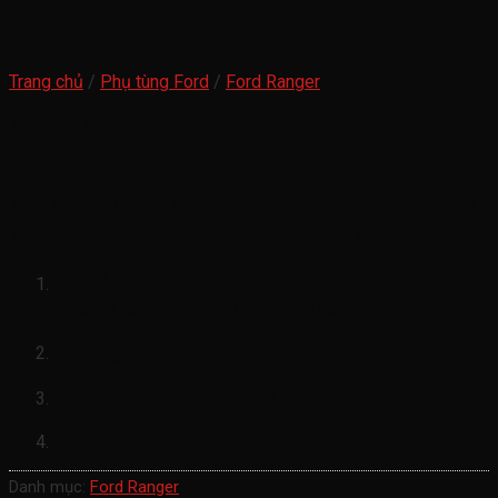
Trang chủ
/
Phụ tùng Ford
/
Ford Ranger
turbo ford ranger 2014-2022 mazdabt50
3.2
turbo ford ranger 2014-2022 3.2( tu bô
tăng áp ranger mazdabt50 3.2)
mã sản phẩm
BK3Q6K682AC,BK3Q6K682CC,BK3Q6K682NA,
xe ranger 2014-2022
mazda bt50 2013-2019
Danh mục:
Ford Ranger