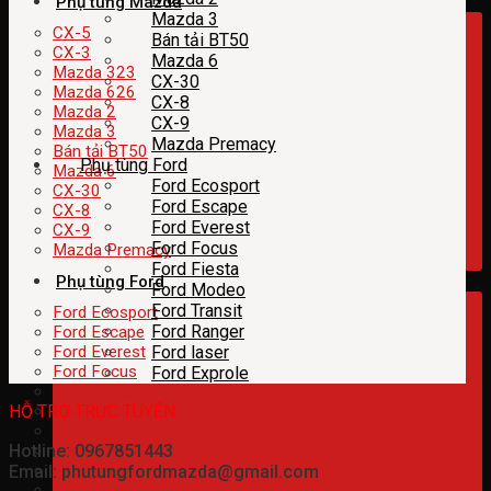
Phụ tùng Mazda
Mazda 3
CX-5
Bán tải BT50
CX-3
Mazda 6
Mazda 323
CX-30
Mazda 626
CX-8
Mazda 2
CX-9
Mazda 3
Mazda Premacy
Bán tải BT50
Phụ tùng Ford
Mazda 6
Ford Ecosport
CX-30
Ford Escape
CX-8
Ford Everest
CX-9
Ford Focus
Mazda Premacy
Ford Fiesta
Phụ tùng Ford
Ford Modeo
Ford Transit
Ford Ecosport
Ford Ranger
Ford Escape
Ford Everest
Ford laser
Ford Focus
Ford Exprole
Ford Fiesta
HỖ TRỢ TRỰC TUYẾN
Ford Modeo
Ford Transit
Hotline: 0967851443
Ford Ranger
Ford laser
Email: phutungfordmazda@gmail.com
Ford Exprole