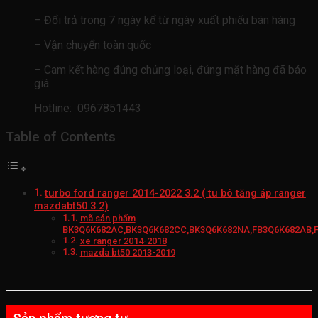
– Đổi trả trong 7 ngày kể từ ngày xuất phiếu bán hàng
– Vận chuyển toàn quốc
– Cam kết hàng đúng chủng loại, đúng mặt hàng đã báo
giá
Hotline: 0967851443
Table of Contents
turbo ford ranger 2014-2022 3.2 ( tu bô tăng áp ranger
mazdabt50 3.2)
mã sản phẩm
BK3Q6K682AC,BK3Q6K682CC,BK3Q6K682NA,FB3Q6K682AB,
xe ranger 2014-2018
mazda bt50 2013-2019