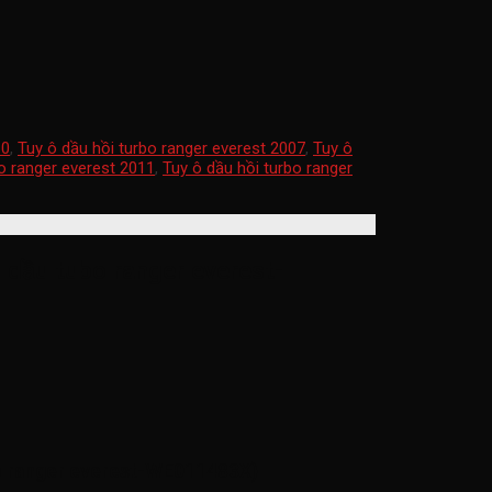
10
,
Tuy ô dầu hồi turbo ranger everest 2007
,
Tuy ô
o ranger everest 2011
,
Tuy ô dầu hồi turbo ranger
 dầu tubo ranger everest-
bo ranger everest-WE011483X)