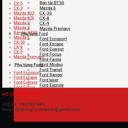
Bán tải BT50
CX-5
Mazda 6
CX-3
CX-30
Mazda 323
CX-8
Mazda 626
Mazda 2
CX-9
Mazda 3
Mazda Premacy
Bán tải BT50
Phụ tùng Ford
Mazda 6
Ford Ecosport
CX-30
Ford Escape
CX-8
Ford Everest
CX-9
Ford Focus
Mazda Premacy
Ford Fiesta
Ford Modeo
Phụ tùng Ford
Ford Transit
Ford Ecosport
Ford Ranger
Ford Escape
Ford laser
Ford Everest
Ford Exprole
Ford Focus
Ford Fiesta
HỖ TRỢ TRỰC TUYẾN
Ford Modeo
Ford Transit
Hotline: 0967851443
Ford Ranger
Email: phutungfordmazda@gmail.com
Ford laser
Ford Exprole