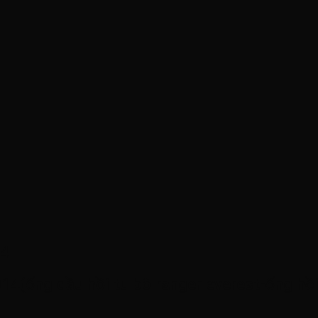
14
14(ống dầu hồi tu bô ranger everest-ống hồi