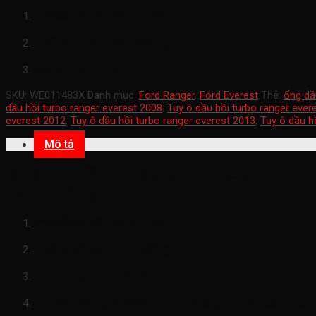
mã sản phẩm
WE011483X
Xuất xứ ford chính hãng
xe ranger 2007-2014
SKU:
WE011483X
Danh mục:
Ford Ranger
,
Ford Everest
Thẻ:
ống dầ
dầu hồi turbo ranger everest 2008
,
Tuy ô dầu hồi turbo ranger ever
everest 2012
,
Tuy ô dầu hồi turbo ranger everest 2013
,
Tuy ô dầu h
Mô tả
Tuy ô dầu hồi turbo ranger everest 2007-20
WE011483X)
mã sản phẩm
WE011483X
Xuất xứ ford chính hãng
xe ranger 2007-2014
hình ảnh
Tuy ô dầu hồi turbo ranger everest 200