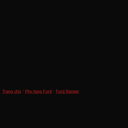
Trang chủ
/
Phụ tùng Ford
/
Ford Ranger
Tuy ô dầu hồi turbo ranger everest 2007-20
Tuy ô dầu hồi turbo ranger everest 2007-20
WE011483X)