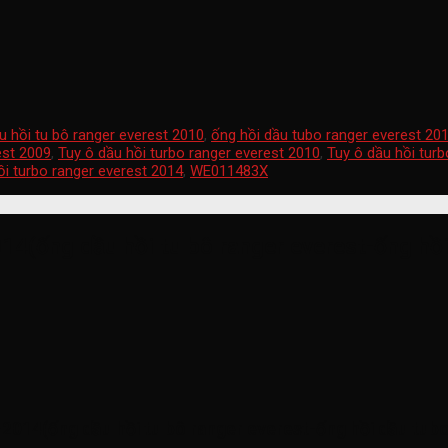
u hồi tu bô ranger everest 2010
,
ống hồi dầu tubo ranger everest 20
est 2009
,
Tuy ô dầu hồi turbo ranger everest 2010
,
Tuy ô dầu hồi turb
ồi turbo ranger everest 2014
,
WE011483X
14(ống dầu hồi tu bô ranger everest-ống hồi
7-2014(ống dầu hồi tu bô ranger everest-ống hồi dầu tu