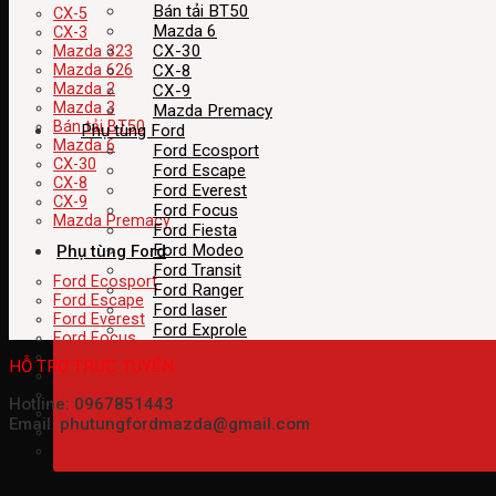
Bán tải BT50
CX-5
Mazda 6
CX-3
CX-30
Mazda 323
CX-8
Mazda 626
Mazda 2
CX-9
Mazda 3
Mazda Premacy
Bán tải BT50
Phụ tùng Ford
Mazda 6
Ford Ecosport
CX-30
Ford Escape
CX-8
Ford Everest
CX-9
Ford Focus
Mazda Premacy
Ford Fiesta
Ford Modeo
Phụ tùng Ford
Ford Transit
Ford Ecosport
Ford Ranger
Ford Escape
Ford laser
Ford Everest
Ford Exprole
Ford Focus
Ford Fiesta
HỖ TRỢ TRỰC TUYẾN
Ford Modeo
Ford Transit
Hotline: 0967851443
Ford Ranger
Email: phutungfordmazda@gmail.com
Ford laser
Ford Exprole