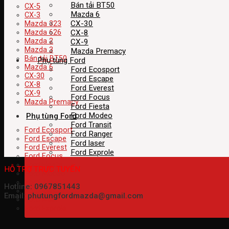
Bán tải BT50
CX-5
Mazda 6
CX-3
CX-30
Mazda 323
CX-8
Mazda 626
Mazda 2
CX-9
Mazda 3
Mazda Premacy
Bán tải BT50
Phụ tùng Ford
Mazda 6
Ford Ecosport
CX-30
Ford Escape
CX-8
Ford Everest
CX-9
Ford Focus
Mazda Premacy
Ford Fiesta
Ford Modeo
Phụ tùng Ford
Ford Transit
Ford Ecosport
Ford Ranger
Ford Escape
Ford laser
Ford Everest
Ford Exprole
Ford Focus
Ford Fiesta
HỖ TRỢ TRỰC TUYẾN
Ford Modeo
Ford Transit
Hotline: 0967851443
Ford Ranger
Email: phutungfordmazda@gmail.com
Ford laser
Ford Exprole