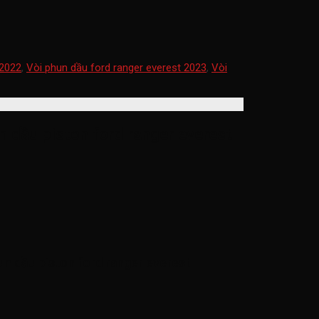
 2022
,
Vòi phun dầu ford ranger everest 2023
,
Vòi
n dầu piston ford ranger everest
un dầu piston ford ranger everest