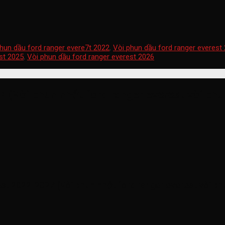
hun dầu ford ranger evere7t 2022
,
Vòi phun dầu ford ranger everest
st 2025
,
Vòi phun dầu ford ranger everest 2026
 (Vòi phun nhớt ford ranger everest vòi phu
st 2022-2027 (Vòi phun nhớt ford ranger everest vòi ph