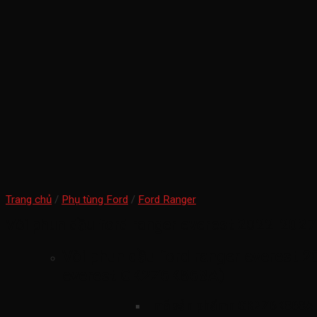
Trang chủ
/
Phụ tùng Ford
/
Ford Ranger
Vòi phun dầu ford ranger everest 2022-2027
Vòi phun dầu ford ranger everest 2
everest GK2Z6K868A)
mã sản phẩmn
GK2Z6K868A