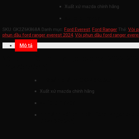
Xuất xứ mazda chính hãng
xe ford mazda
SKU:
GK2Z6K868A
Danh mục:
Ford Everest
,
Ford Ranger
Thẻ:
Vòi p
phun dầu ford ranger everest 2024
,
Vòi phun dầu ford ranger evere
Mô tả
Vòi phun dầu ford ranger everest 2022-2027
GK2Z6K868A)
mã sản phẩmn
GK2Z6K868A
Xuất xứ mazda chính hãng
xe ford mazda
hình ảnh
Vòi phun dầu ford ranger evere
GK2Z6K868A)