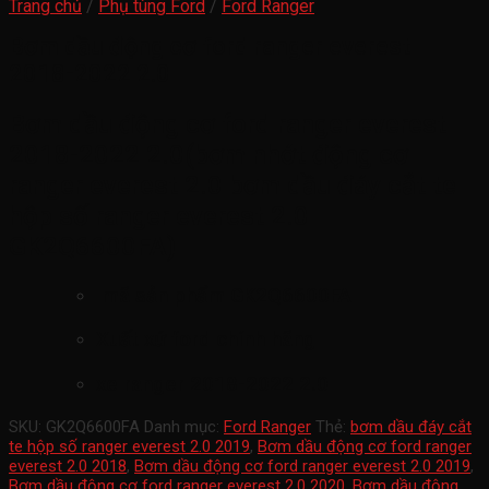
Trang chủ
/
Phụ tùng Ford
/
Ford Ranger
Bơm dầu động cơ ford ranger everest
2018-2022 2.0
Bơm dầu động cơ ford ranger everest
2018-2022 2.0(bơm nhớt động cơ
ranger everest 2.0 bơm dầu đáy cắt te
hộp số ranger everest 2.0
GK2Q6600FA
)
mã sản phẩm
GK2Q6600FA
Xuất xứ ford chính hãng
xe ranger 2018-2022 2.0
SKU:
GK2Q6600FA
Danh mục:
Ford Ranger
Thẻ:
bơm dầu đáy cắt
te hộp số ranger everest 2.0 2019
,
Bơm dầu động cơ ford ranger
everest 2.0 2018
,
Bơm dầu động cơ ford ranger everest 2.0 2019
,
Bơm dầu động cơ ford ranger everest 2.0 2020
,
Bơm dầu động