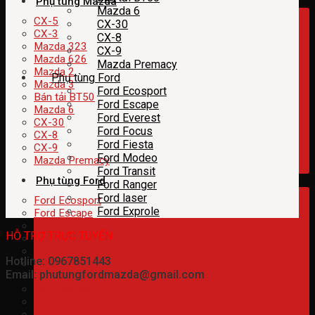
Phụ tùng Mazda
Mazda 6
CX-5
CX-30
CX-3
CX-8
Mazda 323
CX-9
Mazda 626
Mazda Premacy
Mazda 2
Phụ tùng Ford
Mazda 3
Ford Ecosport
Bán tải BT50
Ford Escape
Mazda 6
Ford Everest
CX-30
Ford Focus
CX-8
Ford Fiesta
CX-9
Ford Modeo
Mazda Premacy
Ford Transit
Phụ tùng Ford
Ford Ranger
Ford laser
Ford Ecosport
Ford Exprole
Ford Escape
Ford Everest
HỖ TRỢ TRỰC TUYẾN
Ford Focus
Ford Fiesta
Hotline: 0967851443
Ford Modeo
Email: phutungfordmazda@gmail.com
Ford Transit
Ford Ranger
Ford laser
Ford Exprole