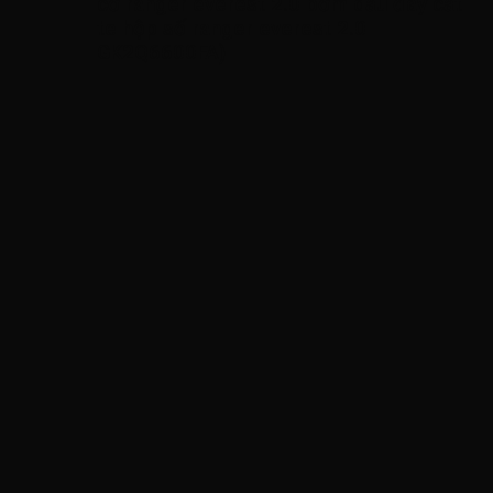
cơ ranger everest 2.0 bơm dầu đáy cắt
te hộp số ranger everest 2.0
GK2Q6600FA
)