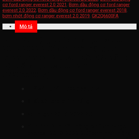
cơ ford ranger everest 2.0 2021
,
Bơm dầu động cơ ford ranger
everest 2.0 2022
,
Bơm dầu động cơ ford ranger everest 2018
,
bơm nhớt động cơ ranger everest 2.0 2019
,
GK2Q6600FA
Mô tả
Bơm dầu động cơ ford ranger everest
2018-2022 2.0(bơm nhớt động cơ
ranger everest 2.0 bơm dầu đáy cắt te
hộp số ranger everest 2.0
GK2Q6600FA
)
mã sản phẩm
GK2Q6600FA
Xuất xứ ford chính hãng
xe ranger 2018-2022 2.0
hình ảnh
Bơm dầu động cơ ford ranger
everest 2018-2022 2.0(bơm nhớt động