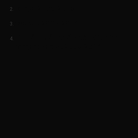
ranger 2005-2008
everest 2008-2014
hình ảnh sản phẩm
bót lái chính
ranger everest 2008-2014