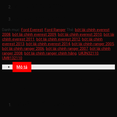
ranger 2005-2008
everest 2008-2014
Danh mục:
Ford Everest
,
Ford Ranger
Thẻ:
bót lái chính everest
2008
,
bót lái chính everest 2009
,
bót lái chính everest 2010
,
bót lái
chính everest 2011
,
bót lái chính everest 2012
,
bót lái chính
everest 2013
,
bót lái chính everest 2014
,
bót lái chính ranger 2005
,
bót lái chính ranger 2006
,
bót lái chính ranger 2007
,
bót lái chính
ranger 2008
,
bót lái chính ranger chính hãng
,
UA3N32110
,
UM8132110
Mô tả
bót lái chính ranger everest
2008-2014
mã sản phẩm
UM8132110-
UA3N32110