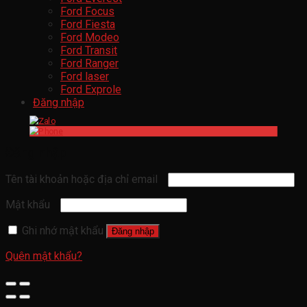
Ford Focus
Ford Fiesta
Ford Modeo
Ford Transit
Ford Ranger
Ford laser
Ford Exprole
Đăng nhập
Đăng nhập
Tên tài khoản hoặc địa chỉ email
Mật khẩu
Ghi nhớ mật khẩu
Đăng nhập
Quên mật khẩu?