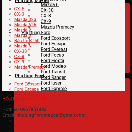
Phụ tùng Mazda
Mazda 6
CX-5
CX-30
CX-3
CX-8
Mazda 323
CX-9
Mazda 626
Mazda Premacy
Mazda 2
Phụ tùng Ford
Mazda 3
Ford Ecosport
Bán tải BT50
Ford Escape
Mazda 6
Ford Everest
CX-30
Ford Focus
CX-8
Ford Fiesta
CX-9
Ford Modeo
Mazda Premacy
Ford Transit
Phụ tùng Ford
Ford Ranger
Ford laser
Ford Ecosport
Ford Exprole
Ford Escape
Ford Everest
HỖ TRỢ TRỰC TUYẾN
Ford Focus
Ford Fiesta
Hotline: 0967851443
Ford Modeo
Email: phutungfordmazda@gmail.com
Ford Transit
Ford Ranger
Ford laser
Ford Exprole