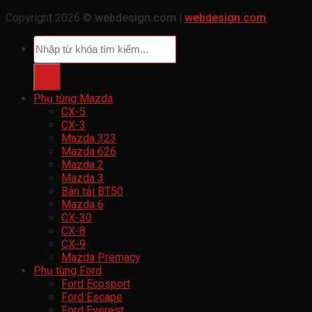
Copyright 2026 ©
webdesign.com |
webdesign.com
Tìm
kiếm:
Phụ tùng Mazda
CX-5
CX-3
Mazda 323
Mazda 626
Mazda 2
Mazda 3
Bán tải BT50
Mazda 6
CX-30
CX-8
CX-9
Mazda Premacy
Phụ tùng Ford
Ford Ecosport
Ford Escape
Ford Everest