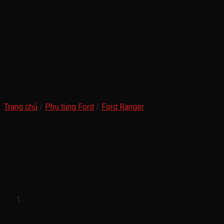
Trang chủ
/
Phụ tùng Ford
/
Ford Ranger
bót lái chính ranger everest 2008-14
bót lái chính ranger everest
2008-2014
mã sản phẩm
UM8132110-
UA3N32110