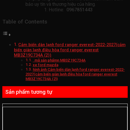
bảo uy tín và thương hiệu của hãng.
Hotline:
0967851443
Table of Contents
Cảm biến dàn lạnh ford ranger everest-2022-2027(cảm
biến giàn lạnh điều hòa ford ranger everest
MB3Z19C734A (2))
mã sản phẩmn MB3Z19C734A
xe ford mazda
hình ảnh Cảm biến dàn lạnh ford ranger everest-2022-
2027(cảm biến giàn lạnh điều hòa ford ranger everest
MB3Z19C734A (2))
Sản phẩm tương tự