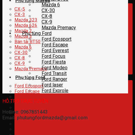
Phụ tùng Mazda
Mazda 6
CX-5
CX-30
CX-3
CX-8
Mazda 323
CX-9
Mazda 626
Mazda Premacy
Mazda 2
Phụ tùng Ford
Mazda 3
Ford Ecosport
Bán tải BT50
Ford Escape
Mazda 6
Ford Everest
CX-30
Ford Focus
CX-8
Ford Fiesta
CX-9
Ford Modeo
Mazda Premacy
Ford Transit
Phụ tùng Ford
Ford Ranger
Ford laser
Ford Ecosport
Ford Exprole
Ford Escape
Ford Everest
HỖ TRỢ TRỰC TUYẾN
Ford Focus
Ford Fiesta
Hotline: 0967851443
Ford Modeo
Email: phutungfordmazda@gmail.com
Ford Transit
Ford Ranger
Ford laser
Ford Exprole