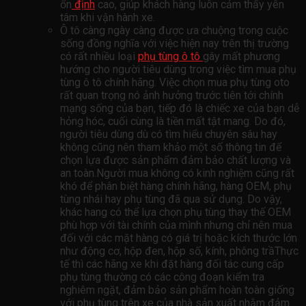
ổn
định
cao, giúp khách hàng luôn cảm thấy yên
tâm khi vận hành xe.
Ô tô càng ngày càng được ưa chuộng trong cuộc
sống đồng nghĩa với việc hiện nay trên thị trường
có rất nhiều loại
phụ tùng ô tô
gây mất phương
hướng cho người tiêu dùng trong việc tìm mua phụ
tùng ô tô chính hãng. Việc chọn mua phụ tùng oto
rất quan trọng nó ảnh hưởng trước tiên tới chính
mạng sống của bạn, tiếp đó là chiếc xe của bạn dễ
hỏng hóc, cuối cùng là tiền mất tật mang. Do đó,
người tiêu dùng dù có tìm hiểu chuyên sâu hay
không cũng nên tham khảo một số thông tin để
chọn lựa được sản phẩm đảm bảo chất lượng và
an toàn.Người mua không có kinh nghiệm cũng rất
khó để phân biệt hàng chính hãng, hàng OEM, phụ
tùng nhái hay phụ tùng đã qua sử dụng. Do vậy,
khác hang có thể lựa chọn phụ tùng thay thế OEM
phù hợp với tài chính của mình nhưng chỉ nên mua
đối với các mặt hàng có giá trị hoặc kích thước lớn
như động cơ, hộp đen, hộp số, kính, phông trầThực
tế thì các hãng xe khi đặt hàng đối tác cung cấp
phụ tùng thường có các công đoạn kiểm tra
nghiêm ngặt, đảm bảo sản phẩm hoàn toàn giống
với phụ tùng trên xe của nhà sản xuất nhằm đảm