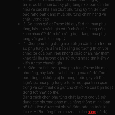
tínTrước khi mua bất kỳ phụ tùng nào, bạn cần tìm
hiểu về các nhà sản xuất phụ tùng uy tín để đảm
bảo rằng bạn đang mua phụ tùng chính hãng và
chất lượng cao
.3. So sánh giá cảTrước khi quyết định mua phụ
tùng, hãy so sánh giá cả từ nhiều nhà cung cấp
khác nhau để đảm bảo rằng bạn đang mua phụ
tùng với giá thành hợp lý
.4. Chọn phụ tùng đúng mã sốBạn cần kiểm tra mã
số phụ tùng và đảm bảo rằng nó tương thích với
chiếc xe của bạn. Nếu không chắc chắn, hãy tham
khảo tài liệu hướng dẫn sử dụng hoặc tìm kiếm ý
kiến ​​từ các chuyên gia
.5. Kiểm tra tình trạng của phụ tùngTrước khi mua
phụ tùng, hãy kiểm tra tình trạng của nó để đảm
bảo rằng nó không bị hư hỏng hoặc gãy vỡ.Kết
luậnViệc mua phụ tùng ô tô là một quá trình quan
trọng và cần thiết để giữ cho chiếc xe của bạn hoạt
động tốt nhất có thể.
Bằng cách chọn phụ tùng chất lượng cao và sử
dụng các phương pháp mua hàng thông minh, bạn
sẽ tiết kiệm được chi phí và đảm bảo an toàn khi
lái xe..– Phụ tùng Ford mazda chính
hãng
có độ