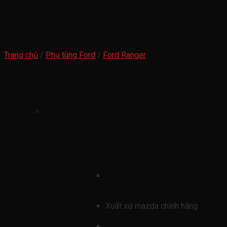
Trang chủ
/
Phụ tùng Ford
/
Ford Ranger
Cảm biến dàn lạnh ford ranger everest-
2022-2027
Cảm biến dàn lạnh ford ranger
everest-2022-2027(cảm biến
giàn lạnh điều hòa ford ranger
everest MB3Z19C734A (2))
mã sản phẩmn
MB3Z19C734A
Xuất xứ mazda chính hãng
xe ford mazda