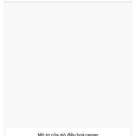
Mô tơ cửa gió điều hoà ranger