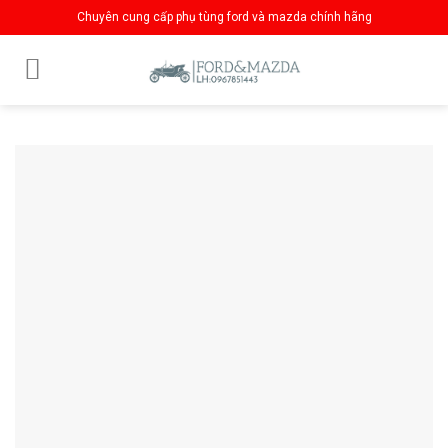
Skip
Chuyên cung cấp phụ tùng ford và mazda chính hãng
to
content