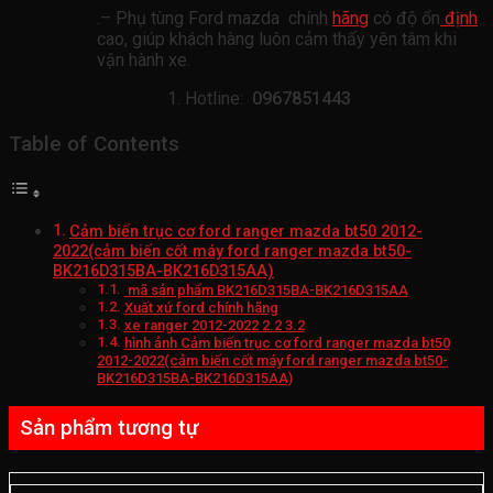
.– Phụ tùng Ford mazda chính
hãng
có độ ổn
định
cao, giúp khách hàng luôn cảm thấy yên tâm khi
vận hành xe.
Hotline:
0967851443
Table of Contents
Cảm biến trục cơ ford ranger mazda bt50 2012-
2022(cảm biến cốt máy ford ranger mazda bt50-
BK216D315BA-BK216D315AA)
mã sản phẩm BK216D315BA-BK216D315AA
Xuất xứ ford chính hãng
xe ranger 2012-2022 2.2 3.2
hình ảnh Cảm biến trục cơ ford ranger mazda bt50
2012-2022(cảm biến cốt máy ford ranger mazda bt50-
BK216D315BA-BK216D315AA)
Sản phẩm tương tự