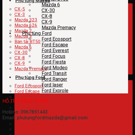
Phụ tùng Mazda
Mazda 6
CX-5
CX-30
CX-3
CX-8
Mazda 323
CX-9
Mazda 626
Mazda Premacy
Mazda 2
Phụ tùng Ford
Mazda 3
Ford Ecosport
Bán tải BT50
Ford Escape
Mazda 6
Ford Everest
CX-30
Ford Focus
CX-8
Ford Fiesta
CX-9
Ford Modeo
Mazda Premacy
Ford Transit
Phụ tùng Ford
Ford Ranger
Ford laser
Ford Ecosport
Ford Exprole
Ford Escape
Ford Everest
HỖ TRỢ TRỰC TUYẾN
Ford Focus
Ford Fiesta
Hotline: 0967851443
Ford Modeo
Email: phutungfordmazda@gmail.com
Ford Transit
Ford Ranger
Ford laser
Ford Exprole