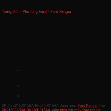
Trang chủ
/
Phụ tùng Ford
/
Ford Ranger
Cảm biến trục cơ ford ranger mazda bt50
2012-2022
Cảm biến trục cơ ford ranger mazda
bt50 2012-2022(cảm biến cốt máy ford
ranger mazda bt50-BK216D315BA-
BK216D315AA)
mã sản phẩm
BK216D315BA-
BK216D315AA
Xuất xứ ford chính hãng
xe ranger 2012-2022 2.2 3.2
SKU:
BK216D315BA-BK216D315AA
Danh mục:
Ford Ranger
Thẻ:
BK216D315BA-BK216D315AA
,
cảm biến cốt máy ford ranger