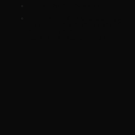
xe ranger 2012-2022 2.2 3.2
hình ảnh
Cảm biến trục cơ ford ranger
mazda bt50 2012-2022(cảm biến cốt
máy ford ranger mazda bt50-
BK216D315BA-BK216D315AA)