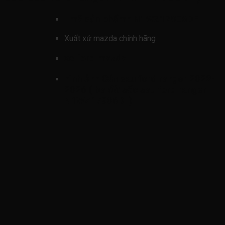
mã sản phẩmn
N1WZ17906DF
Xuất xứ mazda chính hãng
xe ford mazda
hình ảnh
Cản sau ford ranger 2022-
2026 ( ba đờ sốc sau ford ranger
N1WZ17906DF)