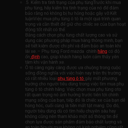
.5. Kiểm tra tình trạng của phụ tùngTrước khi mua
phụ tùng, hãy kiểm tra tình trạng của nó để đảm
bảo rằng nó không bị hư hỏng hoặc gãy vỡ.Kết
luậnViệc mua phụ tùng ô tô là một quá trình quan
trọng và cần thiết để giữ cho chiếc xe của bạn hoạt
động tốt nhất có thể.
Bằng cách chọn phụ tùng chất lượng cao và sử
dụng các phương pháp mua hàng thông minh, bạn
sẽ tiết kiệm được chi phí và đảm bảo an toàn khi
lái xe..– Phụ tùng Ford mazda chính
hãng
có độ
ổn
định
cao, giúp khách hàng luôn cảm thấy yên
tâm khi vận hành xe.
Ô tô càng ngày càng được ưa chuộng trong cuộc
sống đồng nghĩa với việc hiện nay trên thị trường
có rất nhiều loại
phụ tùng ô tô
gây mất phương
hướng cho người tiêu dùng trong việc tìm mua phụ
tùng ô tô chính hãng. Việc chọn mua phụ tùng oto
rất quan trọng nó ảnh hưởng trước tiên tới chính
mạng sống của bạn, tiếp đó là chiếc xe của bạn dễ
hỏng hóc, cuối cùng là tiền mất tật mang. Do đó,
người tiêu dùng dù có tìm hiểu chuyên sâu hay
không cũng nên tham khảo một số thông tin để
chọn lựa được sản phẩm đảm bảo chất lượng và
an toàn.Người mua không có kinh nghiệm cũng rất