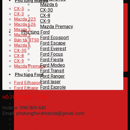
Phụ tùng Mazda
Mazda 6
CX-5
CX-30
CX-3
CX-8
Mazda 323
CX-9
Mazda 626
Mazda Premacy
Mazda 2
Phụ tùng Ford
Mazda 3
Ford Ecosport
Bán tải BT50
Ford Escape
Mazda 6
Ford Everest
CX-30
Ford Focus
CX-8
Ford Fiesta
CX-9
Ford Modeo
Mazda Premacy
Ford Transit
Phụ tùng Ford
Ford Ranger
Ford laser
Ford Ecosport
Ford Exprole
Ford Escape
Ford Everest
HỖ TRỢ TRỰC TUYẾN
Ford Focus
Ford Fiesta
Hotline: 0967851443
Ford Modeo
Email: phutungfordmazda@gmail.com
Ford Transit
Ford Ranger
Ford laser
Ford Exprole