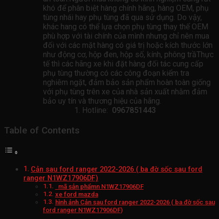
khó để phân biệt hàng chính hãng, hàng OEM, phụ
tùng nhái hay phụ tùng đã qua sử dụng. Do vậy,
khác hang có thể lựa chọn phụ tùng thay thế OEM
phù hợp với tài chính của mình nhưng chỉ nên mua
đối với các mặt hàng có giá trị hoặc kích thước lớn
như động cơ, hộp đen, hộp số, kính, phông trầThực
tế thì các hãng xe khi đặt hàng đối tác cung cấp
phụ tùng thường có các công đoạn kiểm tra
nghiêm ngặt, đảm bảo sản phẩm hoàn toàn giống
với phụ tùng trên xe của nhà sản xuất nhằm đảm
bảo uy tín và thương hiệu của hãng.
Hotline:
0967851443
Table of Contents
Cản sau ford ranger 2022-2026 ( ba đờ sốc sau ford
ranger N1WZ17906DF)
mã sản phẩmn N1WZ17906DF
xe ford mazda
hình ảnh Cản sau ford ranger 2022-2026 ( ba đờ sốc sau
ford ranger N1WZ17906DF)