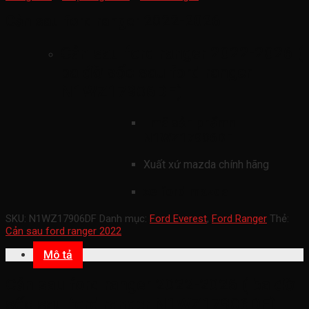
Cản sau ford ranger 2022-2026
Cản sau ford ranger 2022-2026 (
ba đờ sốc sau ford ranger
N1WZ17906DF)
mã sản phẩmn
N1WZ17906DF
Xuất xứ mazda chính hãng
xe ford mazda
SKU:
N1WZ17906DF
Danh mục:
Ford Everest
,
Ford Ranger
Thẻ:
Cản sau ford ranger 2022
Mô tả
Cản sau ford ranger 2022-2026 ( ba đờ
sốc sau ford ranger N1WZ17906DF)