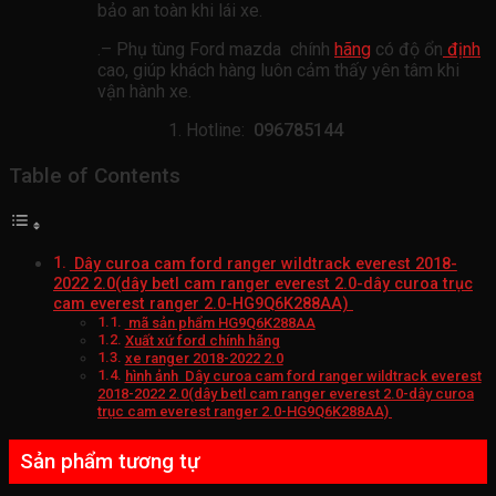
bảo an toàn khi lái xe.
.– Phụ tùng Ford mazda chính
hãng
có độ ổn
định
cao, giúp khách hàng luôn cảm thấy yên tâm khi
vận hành xe.
Hotline:
096785144
Table of Contents
Dây curoa cam ford ranger wildtrack everest 2018-
2022 2.0(dây betl cam ranger everest 2.0-dây curoa trục
cam everest ranger 2.0-HG9Q6K288AA)
mã sản phẩm HG9Q6K288AA
Xuất xứ ford chính hãng
xe ranger 2018-2022 2.0
hình ảnh Dây curoa cam ford ranger wildtrack everest
2018-2022 2.0(dây betl cam ranger everest 2.0-dây curoa
trục cam everest ranger 2.0-HG9Q6K288AA)
Sản phẩm tương tự