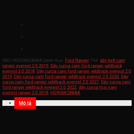
ranger everest 2.0-dây curoa trục cam
everest ranger 2.0-HG9Q6K288AA)
mã sản phẩm
HG9Q6K288AA
Xuất xứ ford chính hãng
xe ranger 2018-2022 2.0
SKU:
HG9Q6K288AA
Danh mục:
Ford Ranger
Thẻ:
dây betl cam
ranger everest 2.0 2019
,
Dây curoa cam ford ranger wildtrack
everest 2.0 2018
,
Dây curoa cam ford ranger wildtrack everest 2.0
2019
,
Dây curoa cam ford ranger wildtrack everest 2.0 2020
,
Dây
curoa cam ford ranger wildtrack everest 2.0 2021
,
Dây curoa cam
ford ranger wildtrack everest 2.0 2022
,
dây curoa trục cam
everest ranger 2.0 2018
,
HG9Q6K288AA
Mô tả
Dây curoa cam ford ranger wildtrack
everest 2018-2022 2.0(dây betl cam
ranger everest 2.0-dây curoa trục cam