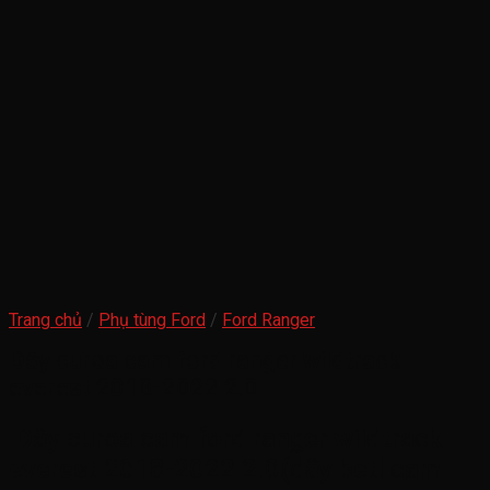
Trang chủ
/
Phụ tùng Ford
/
Ford Ranger
Dây curoa cam ford ranger wildtrack
everest 2018-2022 2.0
Dây curoa cam ford ranger wildtrack
everest 2018-2022 2.0(dây betl cam