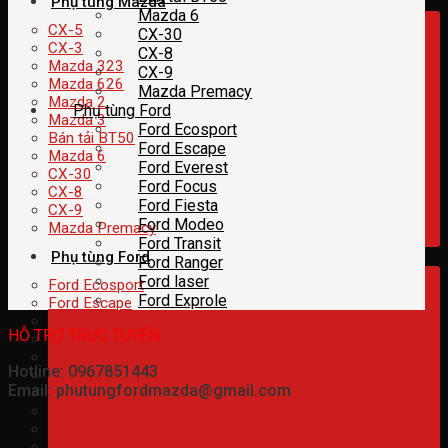
Phụ tùng Mazda
Mazda 6
CX-5
CX-30
CX-3
CX-8
Mazda 323
CX-9
Mazda 626
Mazda Premacy
Mazda 2
Phụ tùng Ford
Mazda 3
Ford Ecosport
Bán tải BT50
Ford Escape
Mazda 6
Ford Everest
CX-30
Ford Focus
CX-8
Ford Fiesta
CX-9
Ford Modeo
Mazda Premacy
Ford Transit
Phụ tùng Ford
Ford Ranger
Ford laser
Ford Ecosport
Ford Exprole
Ford Escape
Ford Everest
HỖ TRỢ TRỰC TUYẾN
Ford Focus
Ford Fiesta
Hotline: 0967851443
Ford Modeo
Email: phutungfordmazda@gmail.com
Ford Transit
Ford Ranger
Ford laser
Ford Exprole