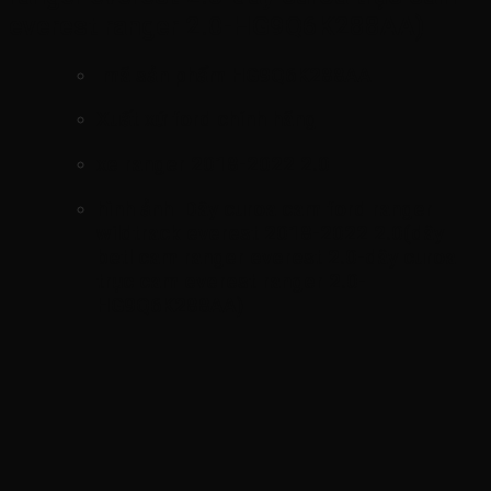
everest ranger 2.0-HG9Q6K288AA)
mã sản phẩm
HG9Q6K288AA
Xuất xứ ford chính hãng
xe ranger 2018-2022 2.0
hình ảnh
Dây curoa cam ford ranger
wildtrack everest 2018-2022 2.0(dây
betl cam ranger everest 2.0-dây curoa
trục cam everest ranger 2.0-
HG9Q6K288AA)