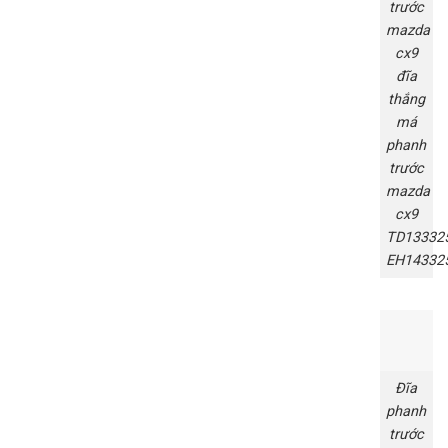
trước
mazda
cx9
đĩa
thắng
má
phanh
trước
mazda
cx9
TD13332
EH14332
Đĩa
phanh
trước