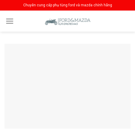
Skip
Chuyên cung cấp phụ tùng ford và mazda chính hãng
to
content