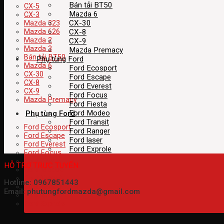
Bán tải BT50
CX-5
Mazda 6
CX-3
CX-30
Mazda 323
CX-8
Mazda 626
Mazda 2
CX-9
Mazda 3
Mazda Premacy
Bán tải BT50
Phụ tùng Ford
Mazda 6
Ford Ecosport
CX-30
Ford Escape
CX-8
Ford Everest
CX-9
Ford Focus
Mazda Premacy
Ford Fiesta
Ford Modeo
Phụ tùng Ford
Ford Transit
Ford Ecosport
Ford Ranger
Ford Escape
Ford laser
Ford Everest
Ford Exprole
Ford Focus
Ford Fiesta
HỖ TRỢ TRỰC TUYẾN
Ford Modeo
Ford Transit
Hotline: 0967851443
Ford Ranger
Email: phutungfordmazda@gmail.com
Ford laser
Ford Exprole