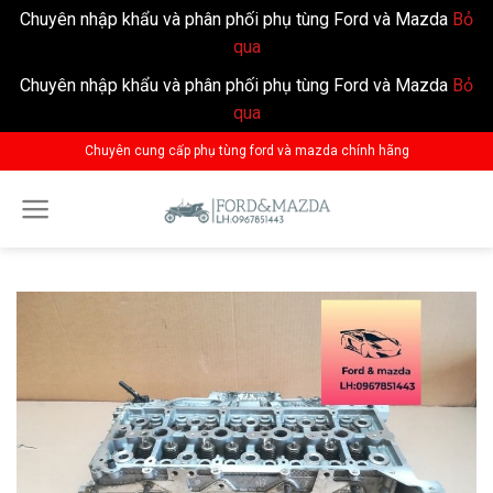
Chuyên nhập khẩu và phân phối phụ tùng Ford và Mazda
Bỏ
qua
Chuyên nhập khẩu và phân phối phụ tùng Ford và Mazda
Bỏ
qua
Skip
Chuyên cung cấp phụ tùng ford và mazda chính hãng
to
content