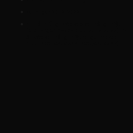
xe ranger 2012-2022
hình ảnh
Ống nước vào van hằng nhiệt
ford ranger mazda bt50 2012-2022(tuy
ô nước van hằng nhiệt ranger mazda
bt50-BK3Q8A582AA-BK3Q8A582AB
)