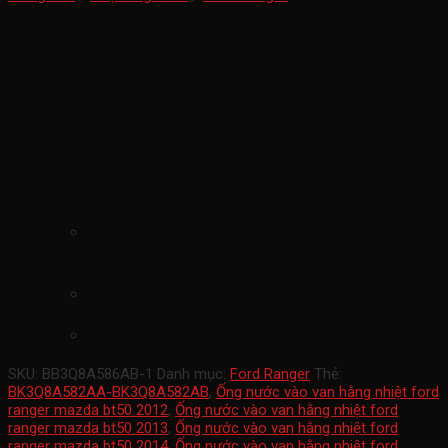
Ống nước vào van hằng nhiệt ford ranger
mazda bt50 2012-2022
Ống nước vào van hằng nhiệt ford
ranger mazda bt50 2012-2022(tuy ô
nước van hằng nhiệt ranger mazda
bt50-BK3Q8A582AA-BK3Q8A582AB
)
mã sản phẩm
BK3Q8A582AA-
BK3Q8A582AB
Xuất xứ ford chính hãng
xe ranger 2012-2022
SKU:
BB3Q8A586AB-1
Danh mục:
Ford Ranger
Thẻ:
BK3Q8A582AA-BK3Q8A582AB
,
Ống nước vào van hằng nhiệt ford
ranger mazda bt50 2012
,
Ống nước vào van hằng nhiệt ford
ranger mazda bt50 2013
,
Ống nước vào van hằng nhiệt ford
ranger mazda bt50 2014
,
Ống nước vào van hằng nhiệt ford