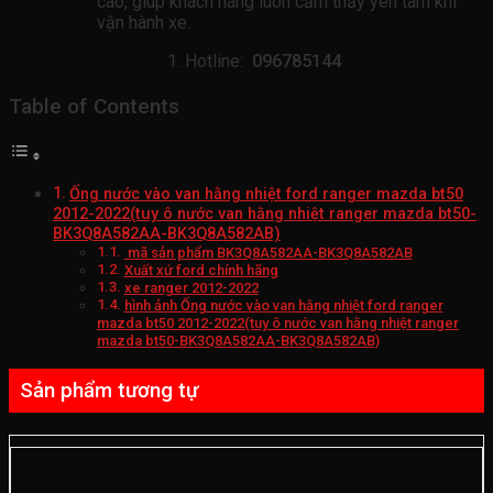
cao, giúp khách hàng luôn cảm thấy yên tâm khi
vận hành xe.
Hotline:
096785144
Table of Contents
Ống nước vào van hằng nhiệt ford ranger mazda bt50
2012-2022(tuy ô nước van hằng nhiệt ranger mazda bt50-
BK3Q8A582AA-BK3Q8A582AB)
mã sản phẩm BK3Q8A582AA-BK3Q8A582AB
Xuất xứ ford chính hãng
xe ranger 2012-2022
hình ảnh Ống nước vào van hằng nhiệt ford ranger
mazda bt50 2012-2022(tuy ô nước van hằng nhiệt ranger
mazda bt50-BK3Q8A582AA-BK3Q8A582AB)
Sản phẩm tương tự