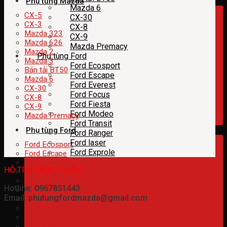
Phụ tùng Mazda
Mazda 6
CX-5
CX-30
CX-3
CX-8
Mazda 323
CX-9
Mazda 626
Mazda Premacy
Mazda 2
Phụ tùng Ford
Mazda 3
Ford Ecosport
Bán tải BT50
Ford Escape
Mazda 6
Ford Everest
CX-30
Ford Focus
CX-8
Ford Fiesta
CX-9
Ford Modeo
Mazda Premacy
Ford Transit
Phụ tùng Ford
Ford Ranger
Ford laser
Ford Ecosport
Ford Exprole
Ford Escape
Ford Everest
HỖ TRỢ TRỰC TUYẾN
Ford Focus
Ford Fiesta
Hotline: 0967851443
Ford Modeo
Email: phutungfordmazda@gmail.com
Ford Transit
Ford Ranger
Ford laser
Ford Exprole