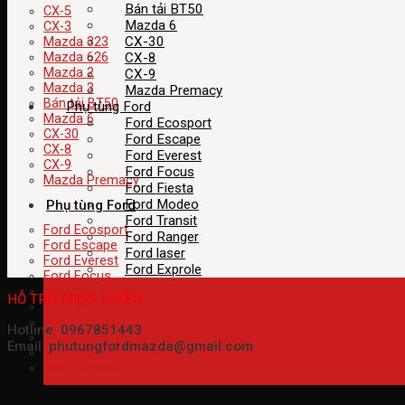
Bán tải BT50
CX-5
Mazda 6
CX-3
CX-30
Mazda 323
CX-8
Mazda 626
Mazda 2
CX-9
Mazda 3
Mazda Premacy
Bán tải BT50
Phụ tùng Ford
Mazda 6
Ford Ecosport
CX-30
Ford Escape
CX-8
Ford Everest
CX-9
Ford Focus
Mazda Premacy
Ford Fiesta
Ford Modeo
Phụ tùng Ford
Ford Transit
Ford Ecosport
Ford Ranger
Ford Escape
Ford laser
Ford Everest
Ford Exprole
Ford Focus
Ford Fiesta
HỖ TRỢ TRỰC TUYẾN
Ford Modeo
Ford Transit
Hotline: 0967851443
Ford Ranger
Email: phutungfordmazda@gmail.com
Ford laser
Ford Exprole