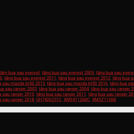
003-2022( tăm bua sau ranger mazdabt50 ev
251C
tăm bua sau everest
,
tăng bua sau everest 2005
,
tăng bua sau evere
10
,
tăng bua sau everest 2011
,
tăng bua sau everest 2012
,
tăng bua s
a sau mazda bt50 2015
,
tăng bua sau mazda bt50 2016
,
tăng bua sa
ua sau ranger 2003
,
tăng bua sau ranger 2004
,
tăng bua sau ranger 
a sau ranger 2010
,
tăng bua sau ranger 2011
,
tăng bua sau ranger 2
a sau ranger 2018
,
UH7426251C
,
XM341126BC
,
XM3Z1126B
003-2022( tăm bua sau ranger mazdabt50 ev