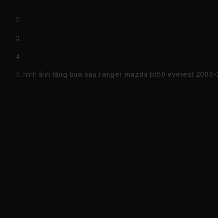
mã sản phẩm
XM3Z1126B-XM341126BC-UH7426
ranger 2003-2022 tuỳ bản
everest 2005-2015
mazda bt50 2013-2019
hình ảnh
tăng bua sau ranger mazda bt50 everest 2003