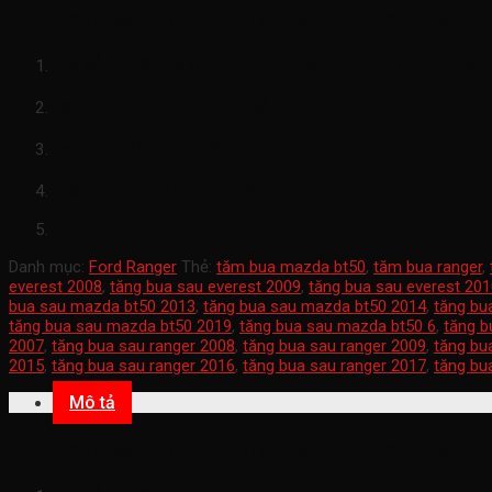
tăng bua sau ranger mazda bt50 everest 2
mã sản phẩm
XM3Z1126B-XM341126BC-UH7426
ranger 2003-2022 tuỳ bản
everest 2005-2015
mazda bt50 2013-2019
Danh mục:
Ford Ranger
Thẻ:
tăm bua mazda bt50
,
tăm bua ranger
,
everest 2008
,
tăng bua sau everest 2009
,
tăng bua sau everest 20
bua sau mazda bt50 2013
,
tăng bua sau mazda bt50 2014
,
tăng bu
tăng bua sau mazda bt50 2019
,
tăng bua sau mazda bt50 6
,
tăng b
2007
,
tăng bua sau ranger 2008
,
tăng bua sau ranger 2009
,
tăng bu
2015
,
tăng bua sau ranger 2016
,
tăng bua sau ranger 2017
,
tăng bu
Mô tả
tăng bua sau ranger mazda bt50 everest 2