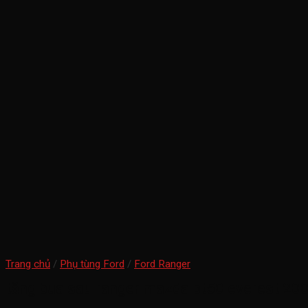
Trang chủ
/
Phụ tùng Ford
/
Ford Ranger
tăng bua sau ranger mazda bt50 everest 20