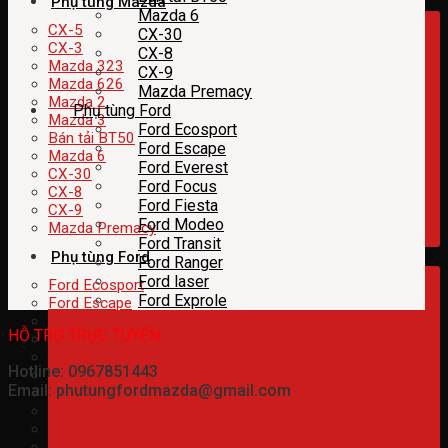
Phụ tùng Mazda
Mazda 6
CX-5
CX-30
CX-3
CX-8
Mazda 323
CX-9
Mazda 626
Mazda Premacy
Mazda 2
Phụ tùng Ford
Mazda 3
Ford Ecosport
Bán tải BT50
Ford Escape
Mazda 6
Ford Everest
CX-30
Ford Focus
CX-8
Ford Fiesta
CX-9
Ford Modeo
Mazda Premacy
Ford Transit
Phụ tùng Ford
Ford Ranger
Ford laser
Ford Ecosport
Ford Exprole
Ford Escape
Ford Everest
HỖ TRỢ TRỰC TUYẾN
Ford Focus
Ford Fiesta
Hotline: 0967851443
Ford Modeo
Email: phutungfordmazda@gmail.com
Ford Transit
Ford Ranger
Ford laser
Ford Exprole