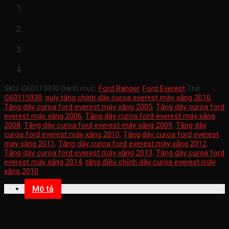
mã sản phẩm
G60115930
Xuất xứ ford chính hãng
xe ranger 2005-2014
SKU:
G60115930
Danh mục:
Ford Ranger
,
Ford Everest
Thẻ:
G60115930
,
puly tăng chính dây curoa everest máy xăng 2010
,
Tăng dây curoa ford everest máy xăng 2005
,
Tăng dây curoa ford
everest máy xăng 2006
,
Tăng dây curoa ford everest máy xăng
2008
,
Tăng dây curoa ford everest máy xăng 2009
,
Tăng dây
curoa ford everest máy xăng 2010
,
Tăng dây curoa ford everest
máy xăng 2011
,
Tăng dây curoa ford everest máy xăng 2012
,
Tăng dây curoa ford everest máy xăng 2013
,
Tăng dây curoa ford
everest máy xăng 2014
,
tăng điều chỉnh dây curoa everest máy
xăng 2010
Mô tả
Tăng dây curoa ford everest máy xăng
2005-2014(tăng điều chỉnh dây curoa