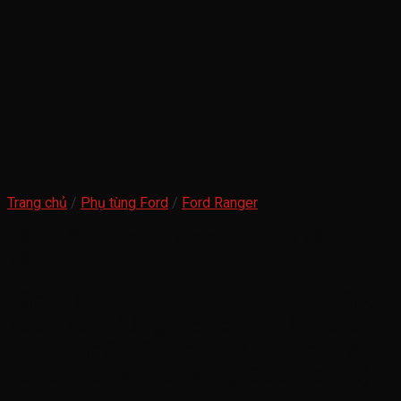
Trang chủ
/
Phụ tùng Ford
/
Ford Ranger
Tăng dây curoa ford everest máy xăng
2005-2014
Tăng dây curoa ford everest máy xăng
2005-2014(tăng điều chỉnh dây curoa
everest máy xăng-puly tăng chính dây
curoa everest máy xăng- G60115930)