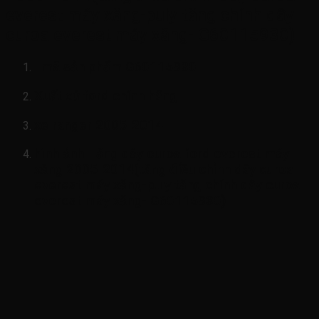
everest máy xăng-puly tăng chính dây
curoa everest máy xăng- G60115930)
mã sản phẩm
G60115930
Xuất xứ ford chính hãng
xe ranger 2005-2014
hình ảnh
Tăng dây curoa ford everest máy
xăng 2005-2014(tăng điều chỉnh dây curoa
everest máy xăng-puly tăng chính dây curoa
everest máy xăng- G60115930)