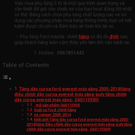
Việc mua phụ tùng ô tô là một quá trình quan trọng và
cần thiết để giữ cho chiếc xe của bạn hoạt động tốt nhất
có thể. Bằng cách chọn phụ tùng chất lượng cao và sử
dụng các phương pháp mua hàng thông minh, bạn sẽ tiết
kiệm được chi phí và đảm bảo an toàn khi lái xe.
.– Phụ tùng Ford mazda chính
hãng
có độ ổn
định
cao,
giúp khách hàng luôn cảm thấy yên tâm khi vận hành xe.
Hotline:
0967851443
Table of Contents
Tăng dây curoa ford everest máy xăng 2005-2014(tăng
điều chỉnh dây curoa everest máy xăng-puly tăng chính
dây curoa everest máy xăng- G60115930)
mã sản phẩm G60115930
Xuất xứ ford chính hãng
xe ranger 2005-2014
hình ảnh Tăng dây curoa ford everest máy xăng 2005-
2014(tăng điều chỉnh dây curoa everest máy xăng-puly tăng
chính dây curoa everest máy xăng- G60115930)