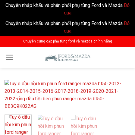
Chuyên nhập khẩu và phân phối phụ tùng Ford và Mazda
Bỏ
qua
Chuyên nhập khẩu và phân phối phụ tùng Ford và Mazda
Bỏ
qua
Skip
Chuyên cung cấp phụ tùng ford và mazda chính hãng
to
content