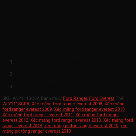
Xéc măng ford ranger everest 2008-2014
Xéc măng ford ranger everest 2008-
2014(xéc măng pit tông ranger everest-
xéc măng piston ranger everest-
WLY111SC0A)
mã sản phẩm
WLY111SC0A
Xuất xứ ford chính hãng
xe ranger 2005-2014
SKU:
WLY111SC0A
Danh mục:
Ford Ranger
,
Ford Everest
Thẻ:
WLY111SC0A
,
Xéc măng ford ranger everest 2008
,
Xéc măng
ford ranger everest 2009
,
Xéc măng ford ranger everest 2010
,
Xéc măng ford ranger everest 2011
,
Xéc măng ford ranger
everest 2012
,
Xéc măng ford ranger everest 2013
,
Xéc măng ford
ranger everest 2014
,
xéc măng piston ranger everest 2010
,
xéc
măng pit tông ranger everest 2010