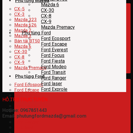
Phụ tùng Mazda
Mazda 6
CX-5
CX-30
CX-3
CX-8
Mazda 323
CX-9
Mazda 626
Mazda Premacy
Mazda 2
Phụ tùng Ford
Mazda 3
Ford Ecosport
Bán tải BT50
Ford Escape
Mazda 6
Ford Everest
CX-30
Ford Focus
CX-8
Ford Fiesta
CX-9
Ford Modeo
Mazda Premacy
Ford Transit
Phụ tùng Ford
Ford Ranger
Ford laser
Ford Ecosport
Ford Exprole
Ford Escape
Ford Everest
HỖ TRỢ TRỰC TUYẾN
Ford Focus
Ford Fiesta
Hotline: 0967851443
Ford Modeo
Email: phutungfordmazda@gmail.com
Ford Transit
Ford Ranger
Ford laser
Ford Exprole