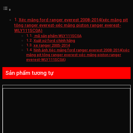
Xéc măng ford ranger everest 2008-2014(xéc măng pit
tông ranger everest-xéc măng piston ranger everest-
WLY111SC0A)
mã sản phẩm WLY111SC0A
Xuất xứ ford chính hãng
xe ranger 2005-2014
hình ảnh Xéc măng ford ranger everest 2008-2014(xéc
măng pit tông ranger everest-xéc măng piston ranger
everest-WLY111SC0A)
Sản phẩm tương tự