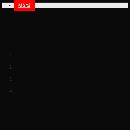
Mô tả
Xéc măng ford ranger everest 2008-
2014(xéc măng pit tông ranger everest-
xéc măng piston ranger everest-
WLY111SC0A)
mã sản phẩm
WLY111SC0A
Xuất xứ ford chính hãng
xe ranger 2005-2014
hình ảnh
Xéc măng ford ranger everest 2008-
2014(xéc măng pit tông ranger everest-xéc
măng piston ranger everest-WLY111SC0A)